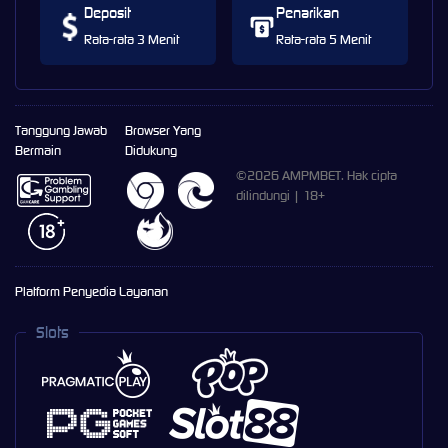
Deposit
Penarikan
Rata-rata 3 Menit
Rata-rata 5 Menit
Tanggung Jawab
Browser Yang
Bermain
Didukung
©2026 AMPMBET. Hak cipta
dilindungi | 18+
Platform Penyedia Layanan
Slots