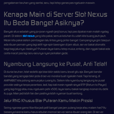
pengalaman taruhan yang santai, seru, tapi tetep ganas pas ngeluarin maxwin.
Kenapa Main di Server Slot Nexus
Itu Beda Banget Asiknya?
Banyak situs sebelah yang jor-joran ngasih janji bonus, tapi pas dipakai main malah ngelag
parah. Di sistem
slot nexus
yang kita pakai, semua keluhan itu udah kita buang jauh-jauh.
Mesin kita pakai sistem pembagian lalu lintas yang pinter banget. Gampangnya gini: biarpun
ada ribuan pemain yang lagi aktif nge-spin barengan di jam sibuk, server bakal otomatis
bagi-bagi jalurnya. Hasilnya? Putaran layar kamu tetep mulus, enteng, dan nggak bakal ada
cerita macet pas lagi seru-serunya nyari perkalian gede.
Nyambung Langsung ke Pusat, Anti Telat!
Di dunia taruhan, telat sedetik aja bisa bikin saldo kamu lewat gitu aja. Banyak bandar
bandel yang sengaja bikin jeda di server mereka buat ngakalin hasil. Tapi tenang, di
AMPMBET kita potong semua jalur curang itu. Sistem kita nyambung langsung ke pusat
provider aslinya tanpa perantara. Jadi, tiap kali mesin ngasih sinyal RTP (Return to Player)
yang lagi tinggi atau mau ngeluarin petir x500, layar kamu bakal nangkap momen itu detik
itu juga. Main jadi lebih fair dan pastinya lebih nyaman buat kantong.
Jalur RNG Khusus Biar Putaran Kamu Makin Presisi
Sering ngerasa game tiba-tiba jadi pelit banget pas jam pulang kerja atau malam hari? Itu
biasanya karena kamu harus rebutan memori server sama ribuan orang lain. Di server