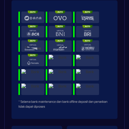
* Selama bank maintenance dan bank offline deposit dan penarikan
tidak dapat diproses