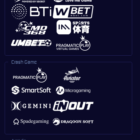
Crash Game