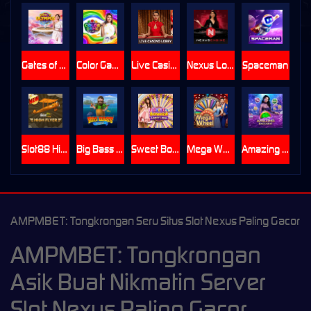
Gates of Olympus Roulette
Color Game Bonanza
Live Casino Lobby
Nexus Lounge
Spaceman
Slot88 High Flyer
Big Bass Crash
Sweet Bonanza Candyland
Mega Wheel
Amazing Baccarat
AMPMBET: Tongkrongan Seru Situs Slot Nexus Paling Gacor
AMPMBET: Tongkrongan
Asik Buat Nikmatin Server
Slot Nexus Paling Gacor