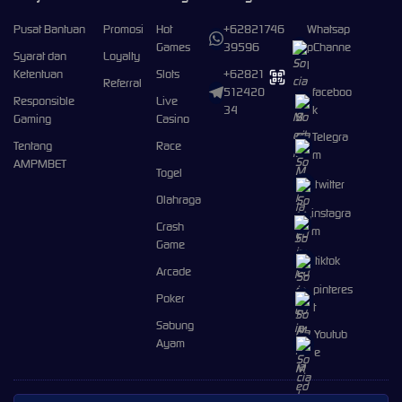
Pusat Bantuan
Promosi
Hot
+62821746
Whatsap
Games
39596
pChanne
Syarat dan
Loyalty
l
Ketentuan
Slots
+62821
Referral
512420
faceboo
Responsible
Live
34
k
Gaming
Casino
Telegra
Tentang
Race
m
AMPMBET
Togel
twitter
Olahraga
instagra
Crash
m
Game
tiktok
Arcade
pinteres
Poker
t
Sabung
Youtub
Ayam
e