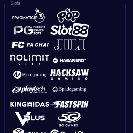
Slots