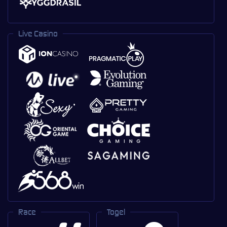
Live Casino
Race
Togel