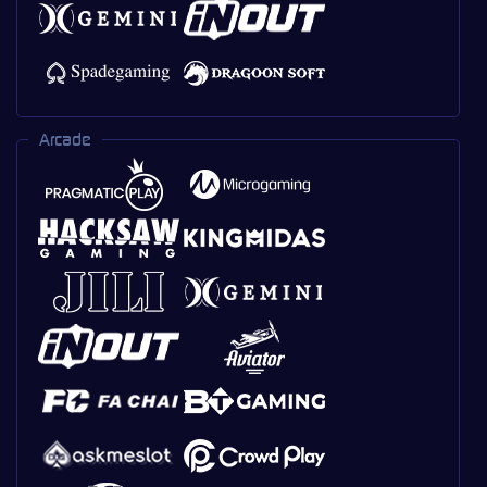
Arcade