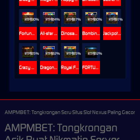
RTP
90%
RTP
84%
RTP
87%
RTP
80%
RTP
91%
Fortune King Jackpot
All-star Fishing
Dinosaur Tycoon
Bombing Fishing
Jackpot Fishing
RTP
85%
RTP
82%
RTP
85%
RTP
82%
Crazy Hunter 2
Dragon Treasure
Royal Fishing
FORTUNE ZOMBIE
AMPMBET: Tongkrongan Seru Situs Slot Nexus Paling Gacor
AMPMBET: Tongkrongan
Asik Buat Nikmatin Server