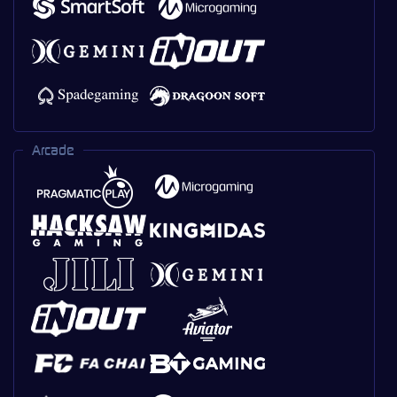
Arcade