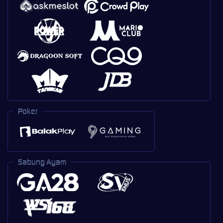
Poker
Sabung Ayam