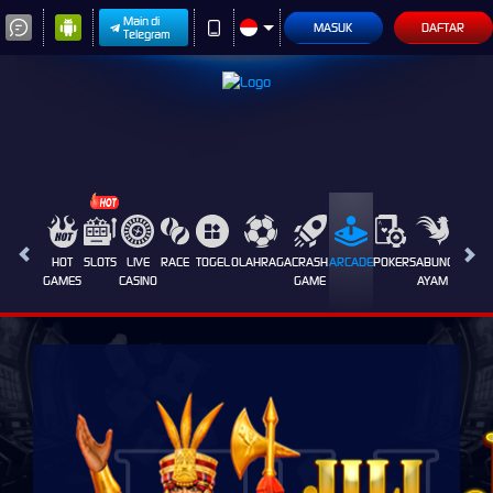
Main di
MASUK
DAFTAR
Telegram
HOT
SLOTS
LIVE
RACE
TOGEL
OLAHRAGA
CRASH
ARCADE
POKER
SABUNG
PROMO
GAMES
CASINO
GAME
AYAM