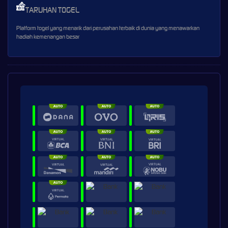
TARUHAN TOGEL
Platform togel yang menarik dari perusahan terbaik di dunia yang menawarkan
hadiah kemenangan besar