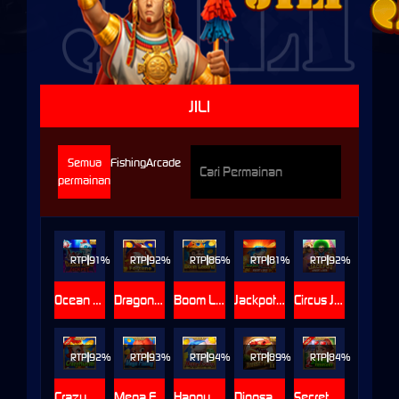
JILI
Semua
Fishing
Arcade
permainan
RTP
91%
RTP
92%
RTP
86%
RTP
81%
RTP
92%
Ocean King Jackpot
Dragon Fortune
Boom Legend
Jackpot Fishing 2
Circus Jackpot
RTP
92%
RTP
93%
RTP
94%
RTP
89%
RTP
84%
Crazy Hunter
Mega Fishing
Happy Fishing
Dinosaur Tycoon II
Secret Treasure