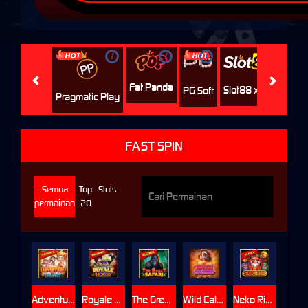
i
i
i
i
i
Facha
Fat Panda
Slot88 x PP
PG Soft
Pragmatic Play
FAST SPIN
Semua
Top
Slots
permainan
20
Adventure To The West
Royale House
The Great Safari
Wild Calavera
Neko Riches