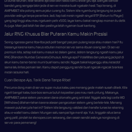
Di dunia taruhan, telat sedetik aja bisa bikin saldo kamu lewat gitu aja. Banyak bandar
bandel yang sengaja bikin jeda di server mereka buat ngakalin hasil. Tapi tenang, di
AMPMBET kita potong semua jalur curang itu. Sistem kita nyambung langsung ke pusat
provider aslinya tanpa perantara. Jadi, tiap kali mesin ngasih sinyal RTP (Return to Player)
yang lagi tinggi atau mau ngeluarin petir x500, layar kamu bakal nangkap momen itu detik
itu juga. Main jadi lebih fair dan pastinya lebih nyaman buat kantong.
Jalur RNG Khusus Biar Putaran Kamu Makin Presisi
Sering ngerasa game tiba-tiba jadi pelit banget pas jam pulang kerja atau malam hari? Itu
biasanya karena kamu harus rebutan memori server sama ribuan orang lain. Di server
premium kita, setiap kali kamu masuk ke dalam game, sistem langsung ngasih kamu jalur
RNG (Random Number Generator) khusus. Artinya apa? Volatilitas dan peluang jackpot di
akun kamu bener-bener murni buat kamu sendiri. Nggak bakal keganggu atau kesedot
sama lalu lintas pemain lain. Kamu dapet panggung sendiri buat ngacak-ngacak brankas
mesin sesuka hati.
Cuan Berapa Aja, Tarik Dana Tanpa Ribet
Percuma dong main di server super mulus kalau pas menang gede malah susah ditarik. Kita
ngerti banget kalau bos-bos semua butuh kepastian pas mau narik untung. Makanya,
AMPMBET pakai sistem pencairan dana otomatis yang anti lelet. Nggak ada lagi cerita WD
(Withdraw) ditahan-tahan karena alasan pengecekan sistem yang bertele-tele. Menang
maxwin puluhan juta hari ini? Sistem kita langsung validasi dan transfer lunas ke rekening
atau e-wallet kamu dalam hitungan satu sampai tiga menit aja. Yuk, tinggalin situs lama
yang pelit, pindah ke stenopes.com sekarang, dan rasain sendiri asiknya nongkrong di
server para pemenang!