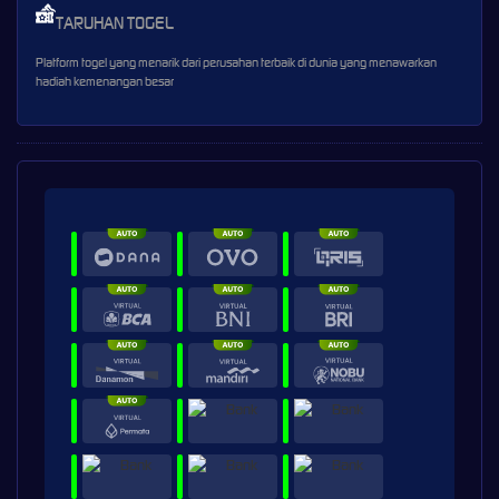
TARUHAN TOGEL
Platform togel yang menarik dari perusahan terbaik di dunia yang menawarkan
hadiah kemenangan besar