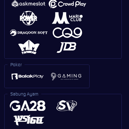
Poker
Sabung Ayam