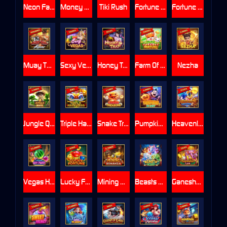
Neon Fantasy
Money Dragon
Tiki Rush
Fortune Jewels II
Fortune Jewels I
Muay Thai Fighter
Sexy Vegas
Honey Trap
Farm Of Fortune
Nezha
Jungle Quest
Triple Happiness
Snake Treasure
Pumpkins Go Lucky
Heavenly Fortunes 2
Vegas Hot Fruit
Lucky Fortune
Mining Bonanza
Beasts Of Luck
Ganesha Luck