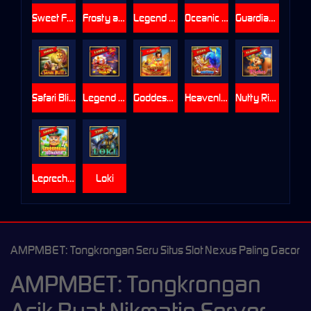
Sweet Frenzy
Frosty and Flamy
Legend Of Eagle
Oceanic Melodies
Guardian of the Museum
Safari Blitz
Legend of Nian
Goddess Of Egypt
Heavenly Fortunes
Nutty Riches
Leprechaun Bonanza
Loki
AMPMBET: Tongkrongan Seru Situs Slot Nexus Paling Gacor
AMPMBET: Tongkrongan
Asik Buat Nikmatin Server