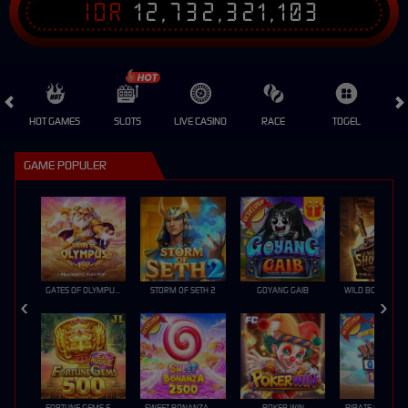
IDR
12,732,321,103
HOT GAMES
SLOTS
LIVE CASINO
RACE
TOGEL
OL
GAME POPULER
GATES OF OLYMPUS POP
STORM OF SETH 2
GOYANG GAIB
FORTUNE GEMS 500
SWEET BONANZA 2500
POKER WIN
PIRATE QUEST 1