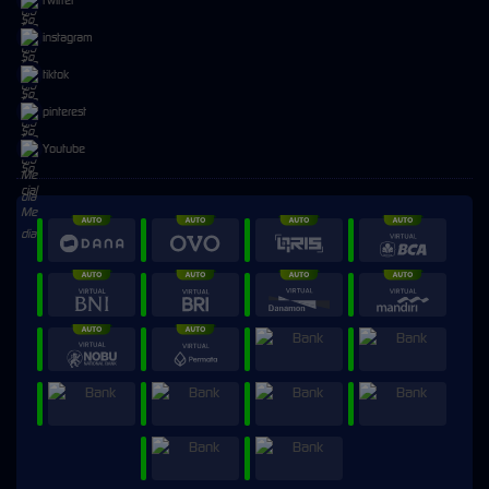
instagram
tiktok
pinterest
Youtube