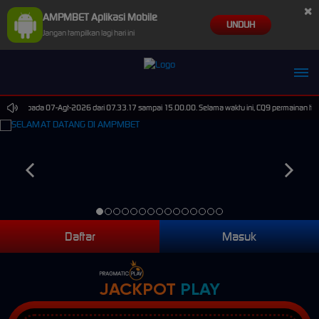
×
AMPMBET Aplikasi Mobile
UNDUH
Jangan tampilkan lagi hari ini
: CQ9 pada 07-Agt-2026 dari 07.33.17 sampai 15.00.00. Selama waktu ini, CQ9 permainan tida
Daftar
Masuk
JACKPOT
PLAY