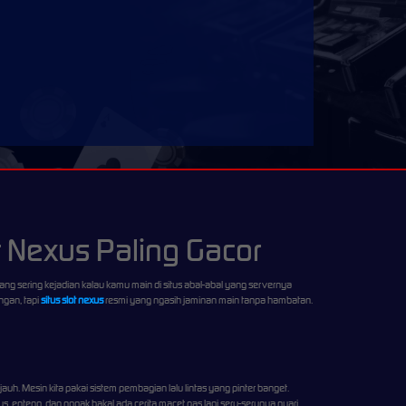
 Nexus Paling Gacor
emang sering kejadian kalau kamu main di situs abal-abal yang servernya
ngan, tapi
situs slot nexus
resmi yang ngasih jaminan main tanpa hambatan.
auh. Mesin kita pakai sistem pembagian lalu lintas yang pinter banget.
us, enteng, dan nggak bakal ada cerita macet pas lagi seru-serunya nyari