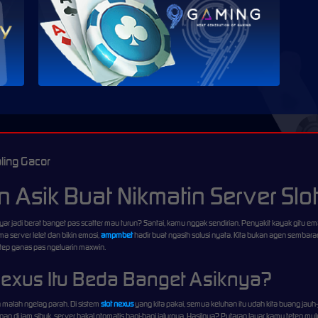
ling Gacor
sik Buat Nikmatin Server Slot
layar jadi berat banget pas scatter mau turun? Santai, kamu nggak sendirian. Penyakit kayak gitu 
server lelet dan bikin emosi,
ampmbet
hadir buat ngasih solusi nyata. Kita bukan agen sembara
tetep ganas pas ngeluarin maxwin.
Nexus Itu Beda Banget Asiknya?
in malah ngelag parah. Di sistem
slot nexus
yang kita pakai, semua keluhan itu udah kita buang jauh-j
an di jam sibuk, server bakal otomatis bagi-bagi jalurnya. Hasilnya? Putaran layar kamu tetep mul