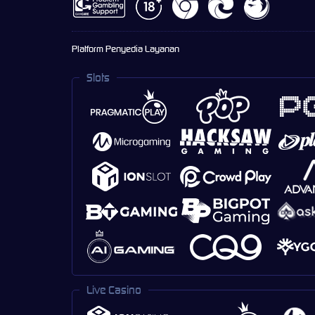
Platform Penyedia Layanan
Slots
Live Casino