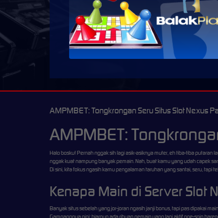
AMPMBET: Tongkrongan Seru Situs Slot Nexus Pa
AMPMBET: Tongkrongan A
Halo bosku! Pernah nggak sih lagi asik-asiknya muter, eh tiba-tiba putaran 
nggak kuat nampung banyak pemain. Nah, buat kamu yang udah capek sama 
Di sini, kita fokus ngasih kamu pengalaman taruhan yang santai, seru, tapi 
Kenapa Main di Server Slot 
Banyak situs sebelah yang jor-joran ngasih janji bonus, tapi pas dipakai ma
Gampangnya gini: biarpun ada ribuan pemain yang lagi aktif nge-spin bareng