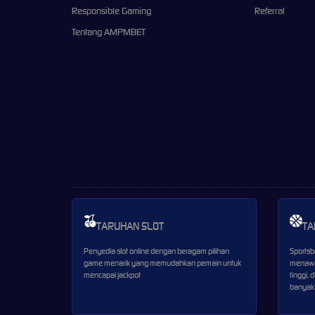
Responsible Gaming
Referral
Tentang AMPMBET
TARUHAN SLOT
TA
Penyedia slot online dengan beragam pilihan
Sportsb
game menarik yang memudahkan pemain untuk
menawar
mencapai jackpot
tinggi,
banyak 