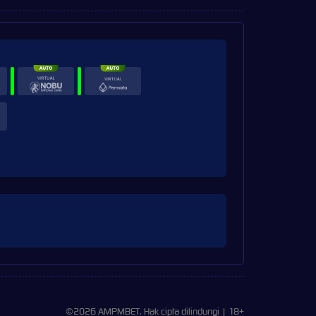
©2026 AMPMBET. Hak cipta dilindungi | 18+