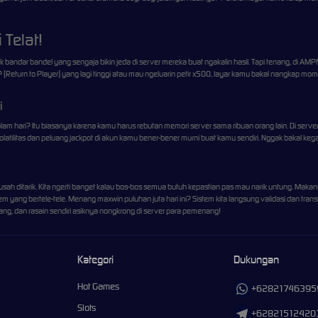
Telat!
anyak bandar bandel yang sengaja bikin jeda di server mereka buat ngakalin hasil. Tapi tenang, di 
TP (Return to Player) yang lagi tinggi atau mau ngeluarin petir x500, layar kamu bakal nangkap momen
i
malam hari? Itu biasanya karena kamu harus rebutan memori server sama ribuan orang lain. Di serv
atilitas dan peluang jackpot di akun kamu bener-bener murni buat kamu sendiri. Nggak bakal keg
h ditarik. Kita ngerti banget kalau bos-bos semua butuh kepastian pas mau narik untung. Makan
m yang bertele-tele. Menang maxwin puluhan juta hari ini? Sistem kita langsung validasi dan trans
arang, dan rasain sendiri asiknya nongkrong di server para pemenang!
Kategori
Dukungan
Hot Games
+62821746395
Slots
+62821512420