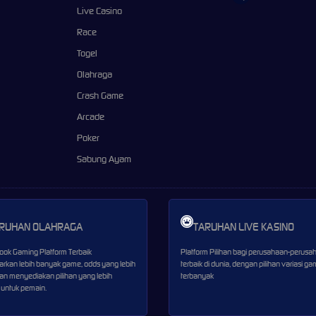
Live Casino
Race
Togel
Olahraga
Crash Game
Arcade
Poker
Sabung Ayam
RUHAN OLAHRAGA
TARUHAN LIVE KASINO
ook Gaming Platform Terbaik
Platform Pilihan bagi perusahaan-perusa
kan lebih banyak game, odds yang lebih
terbaik di dunia, dengan pilihan variasi g
 dan menyediakan pilihan yang lebih
terbanyak
untuk pemain.