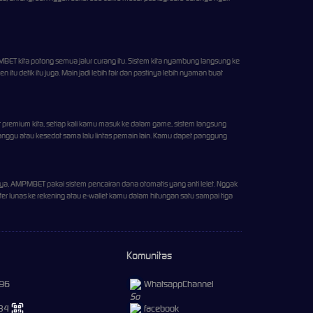
AMPMBET kita potong semua jalur curang itu. Sistem kita nyambung langsung ke
 itu detik itu juga. Main jadi lebih fair dan pastinya lebih nyaman buat
er premium kita, setiap kali kamu masuk ke dalam game, sistem langsung
anggu atau kesedot sama lalu lintas pemain lain. Kamu dapet panggung
ya, AMPMBET pakai sistem pencairan dana otomatis yang anti lelet. Nggak
fer lunas ke rekening atau e-wallet kamu dalam hitungan satu sampai tiga
Komunitas
96
WhatsappChannel
34
facebook