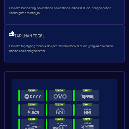
Platform Pilihan bagi perusahaan-perusahaan terbaik di dunia, dengan pilihan
variasi game terbanyak
TARUHAN TOGEL
Platform togel yang menarik dari perusahan terbaik di dunia yang menawarkan
hadiah kemenangan besar