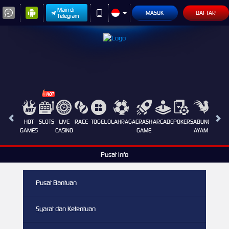
Main di
MASUK
DAFTAR
Telegram
HOT
SLOTS
LIVE
RACE
TOGEL
OLAHRAGA
CRASH
ARCADE
POKER
SABUNG
PROMO
GAMES
CASINO
GAME
AYAM
Pusat Info
Pusat Bantuan
Syarat dan Ketentuan