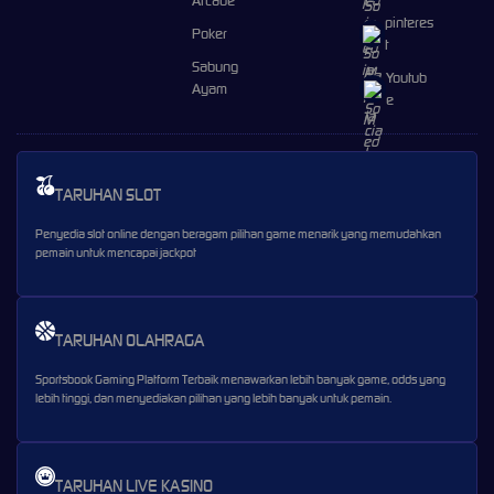
Arcade
pinteres
Poker
t
Sabung
Youtub
Ayam
e
TARUHAN SLOT
Penyedia slot online dengan beragam pilihan game menarik yang memudahkan
pemain untuk mencapai jackpot
TARUHAN OLAHRAGA
Sportsbook Gaming Platform Terbaik menawarkan lebih banyak game, odds yang
lebih tinggi, dan menyediakan pilihan yang lebih banyak untuk pemain.
TARUHAN LIVE KASINO