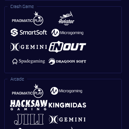
Crash Game
Arcade