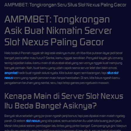
AMPMBET: Tongkrongan Seru Situs Slot Nexus Paling Gacor
AMPMBET: Tongkrongan
Asik Buat Nikmatin Server
Slot Nexus Paling Gacor
Halo bosku! Pernah nggak sih lagi asik-asiknya muter, eh tiba-tiba putaran layar jadi berat
banget pas scatter mau turun? Santai, kamu nggak sendirian. Penyakit kayak gitu emang
sering kejadian kalau kamu main di situs abal-abal yang servernya nggak kuat nampung
banyak pemain. Nah, buat kamu yang udah capek sama server lelet dan bikin emosi,
ampmbet
hadir buat ngasih solusi nyata. Kita bukan agen sembarangan, tapi
situs slot
nexus
resmi yang ngasih jaminan main tanpa hambatan. Di sini, kita fokus ngasih kamu
pengalaman taruhan yang santai, seru, tapi tetep ganas pas ngeluarin maxwin.
Kenapa Main di Server Slot Nexus
Itu Beda Banget Asiknya?
Banyak situs sebelah yang jor-joran ngasih janji bonus, tapi pas dipakai main malah ngelag
parah. Di sistem
slot nexus
yang kita pakai, semua keluhan itu udah kita buang jauh-jauh.
Mesin kita pakai sistem pembagian lalu lintas yang pinter banget. Gampangnya gini: biarpun
ada ribuan pemain yang lagi aktif nge-spin barengan di jam sibuk, server bakal otomatis