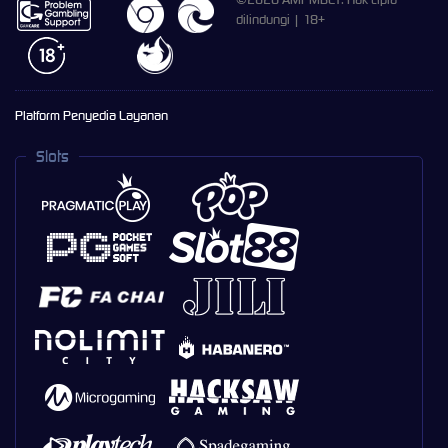
dilindungi | 18+
Platform Penyedia Layanan
Slots