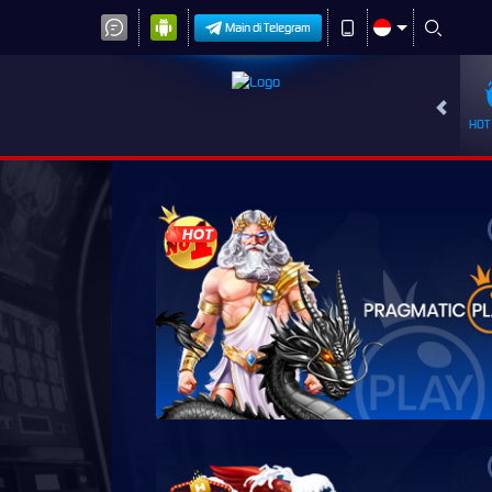
Main di Telegram
HOT