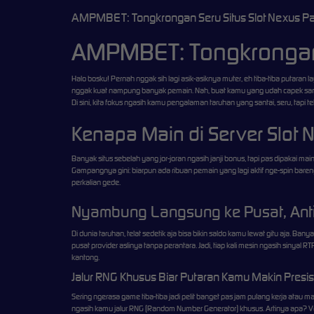
AMPMBET: Tongkrongan Seru Situs Slot Nexus Pa
AMPMBET: Tongkrongan A
Halo bosku! Pernah nggak sih lagi asik-asiknya muter, eh tiba-tiba putaran 
nggak kuat nampung banyak pemain. Nah, buat kamu yang udah capek sama 
Di sini, kita fokus ngasih kamu pengalaman taruhan yang santai, seru, tapi 
Kenapa Main di Server Slot 
Banyak situs sebelah yang jor-joran ngasih janji bonus, tapi pas dipakai ma
Gampangnya gini: biarpun ada ribuan pemain yang lagi aktif nge-spin bareng
perkalian gede.
Nyambung Langsung ke Pusat, Anti 
Di dunia taruhan, telat sedetik aja bisa bikin saldo kamu lewat gitu aja. B
pusat provider aslinya tanpa perantara. Jadi, tiap kali mesin ngasih sinyal R
kantong.
Jalur RNG Khusus Biar Putaran Kamu Makin Presis
Sering ngerasa game tiba-tiba jadi pelit banget pas jam pulang kerja atau 
ngasih kamu jalur RNG (Random Number Generator) khusus. Artinya apa? Vol