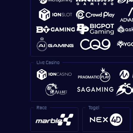
Live Casino
Race
Togel