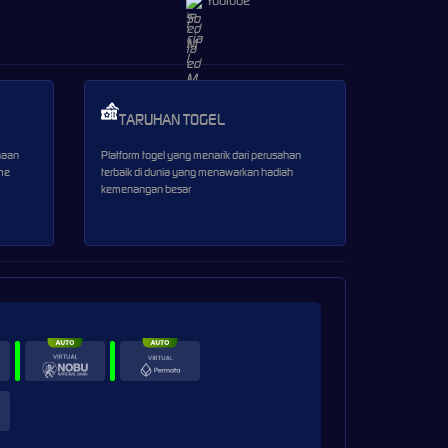
Youtube
TARUHAN TOGEL
haan
Platform togel yang menarik dari perusahan
ame
terbaik di dunia yang menawarkan hadiah
kemenangan besar