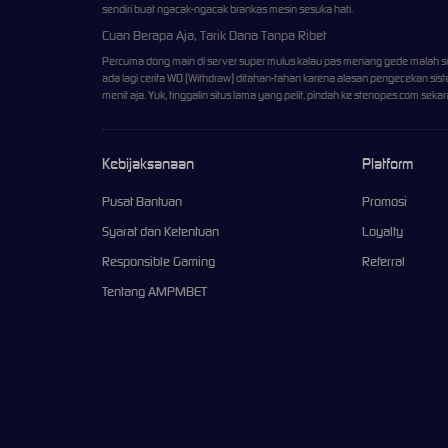
sendiri buat ngacak-ngacak brankas mesin sesuka hati.
Cuan Berapa Aja, Tarik Dana Tanpa Ribet
Percuma dong main di server super mulus kalau pas menang gede malah susa
ada lagi cerita WD (Withdraw) ditahan-tahan karena alasan pengecekan siste
menit aja. Yuk, tinggalin situs lama yang pelit, pindah ke stenopes.com sek
Kebijaksanaan
Platform
Pusat Bantuan
Promosi
Syarat dan Ketentuan
Loyalty
Responsible Gaming
Referral
Tentang AMPMBET