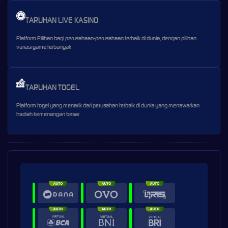
TARUHAN LIVE KASINO
Platform Pilihan bagi perusahaan-perusahaan terbaik di dunia, dengan pilihan
variasi game terbanyak
TARUHAN TOGEL
Platform togel yang menarik dari perusahan terbaik di dunia yang menawarkan
hadiah kemenangan besar