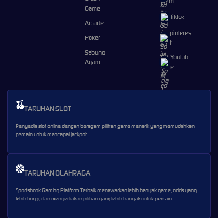
m
Game
tiktok
Arcade
pinteres
Poker
t
Sabung
Youtub
Ayam
e
TARUHAN SLOT
Penyedia slot online dengan beragam pilihan game menarik yang memudahkan
pemain untuk mencapai jackpot
TARUHAN OLAHRAGA
Sportsbook Gaming Platform Terbaik menawarkan lebih banyak game, odds yang
lebih tinggi, dan menyediakan pilihan yang lebih banyak untuk pemain.