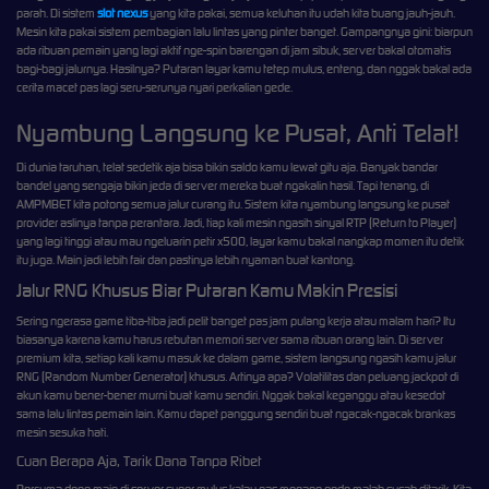
parah. Di sistem
slot nexus
yang kita pakai, semua keluhan itu udah kita buang jauh-jauh.
Mesin kita pakai sistem pembagian lalu lintas yang pinter banget. Gampangnya gini: biarpun
ada ribuan pemain yang lagi aktif nge-spin barengan di jam sibuk, server bakal otomatis
bagi-bagi jalurnya. Hasilnya? Putaran layar kamu tetep mulus, enteng, dan nggak bakal ada
cerita macet pas lagi seru-serunya nyari perkalian gede.
Nyambung Langsung ke Pusat, Anti Telat!
Di dunia taruhan, telat sedetik aja bisa bikin saldo kamu lewat gitu aja. Banyak bandar
bandel yang sengaja bikin jeda di server mereka buat ngakalin hasil. Tapi tenang, di
AMPMBET kita potong semua jalur curang itu. Sistem kita nyambung langsung ke pusat
provider aslinya tanpa perantara. Jadi, tiap kali mesin ngasih sinyal RTP (Return to Player)
yang lagi tinggi atau mau ngeluarin petir x500, layar kamu bakal nangkap momen itu detik
itu juga. Main jadi lebih fair dan pastinya lebih nyaman buat kantong.
Jalur RNG Khusus Biar Putaran Kamu Makin Presisi
Sering ngerasa game tiba-tiba jadi pelit banget pas jam pulang kerja atau malam hari? Itu
biasanya karena kamu harus rebutan memori server sama ribuan orang lain. Di server
premium kita, setiap kali kamu masuk ke dalam game, sistem langsung ngasih kamu jalur
RNG (Random Number Generator) khusus. Artinya apa? Volatilitas dan peluang jackpot di
akun kamu bener-bener murni buat kamu sendiri. Nggak bakal keganggu atau kesedot
sama lalu lintas pemain lain. Kamu dapet panggung sendiri buat ngacak-ngacak brankas
mesin sesuka hati.
Cuan Berapa Aja, Tarik Dana Tanpa Ribet
Percuma dong main di server super mulus kalau pas menang gede malah susah ditarik. Kita