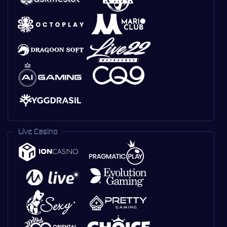
Live Casino