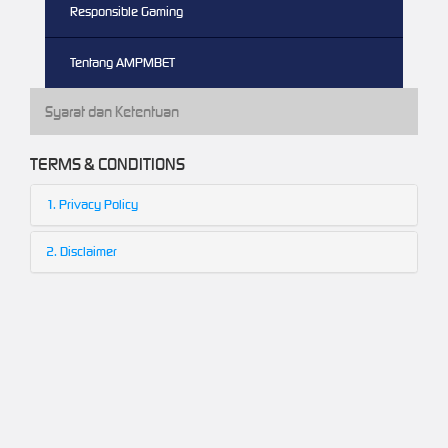
Responsible Gaming
Tentang AMPMBET
Syarat dan Ketentuan
TERMS & CONDITIONS
1. Privacy Policy
2. Disclaimer