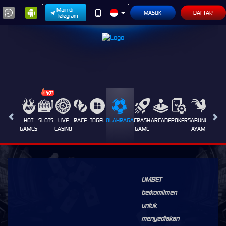
Main di
MASUK
DAFTAR
Telegram
HOT
SLOTS
LIVE
RACE
TOGEL
OLAHRAGA
CRASH
ARCADE
POKER
SABUNG
PROMO
GAMES
CASINO
GAME
AYAM
UMBET
berkomitmen
untuk
menyediakan