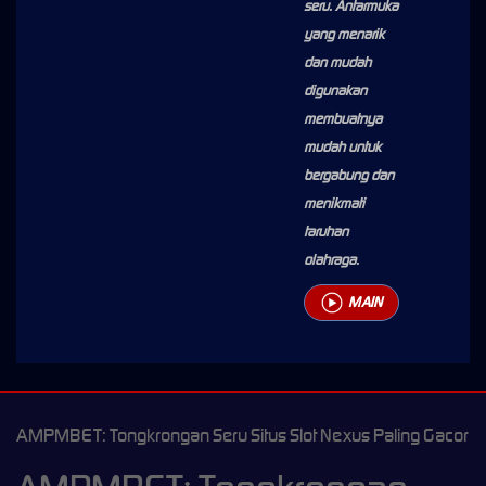
seru. Antarmuka
yang menarik
dan mudah
digunakan
membuatnya
mudah untuk
bergabung dan
menikmati
taruhan
olahraga.
MAIN
AMPMBET: Tongkrongan Seru Situs Slot Nexus Paling Gacor