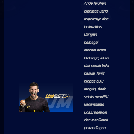
Anda taruhan
olahraga yang
terpercaya dan
berkualitas.
Dengan
berbagai
macam acara
olahraga, mulai
dari sepak bola,
basket, tenis
hingga bulu
tangkis, Anda
selalu memiliki
kesempatan
untuk bertaruh
dan menikmati
pertandingan