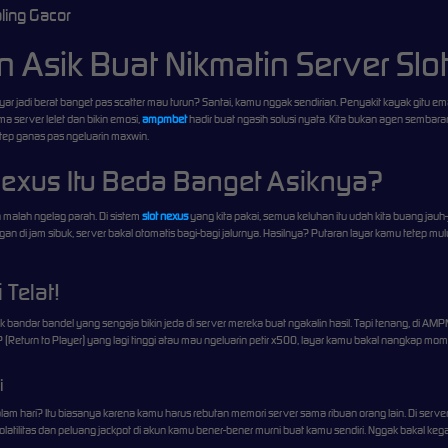
ling Gacor
sik Buat Nikmatin Server Slot
layar jadi berat banget pas scatter mau turun? Santai, kamu nggak sendirian. Penyakit kayak gitu 
server lelet dan bikin emosi,
ampmbet
hadir buat ngasih solusi nyata. Kita bukan agen sembara
tetep ganas pas ngeluarin maxwin.
Nexus Itu Beda Banget Asiknya?
in malah ngelag parah. Di sistem
slot nexus
yang kita pakai, semua keluhan itu udah kita buang jauh-j
an di jam sibuk, server bakal otomatis bagi-bagi jalurnya. Hasilnya? Putaran layar kamu tetep mul
Telat!
anyak bandar bandel yang sengaja bikin jeda di server mereka buat ngakalin hasil. Tapi tenang, di 
TP (Return to Player) yang lagi tinggi atau mau ngeluarin petir x500, layar kamu bakal nangkap momen
i
malam hari? Itu biasanya karena kamu harus rebutan memori server sama ribuan orang lain. Di serv
atilitas dan peluang jackpot di akun kamu bener-bener murni buat kamu sendiri. Nggak bakal keg