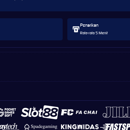
Penarikan
Rata-rata 5 Menit