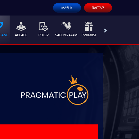
MASUK
DAFTAR
 GAME
ARCADE
POKER
SABUNG AYAM
PROMOSI