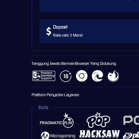
Deposit
Rata-rata 3 Menit
Tanggung Jawab Bermain
Browser Yang Didukung
Platform Penyedia Layanan
Slots