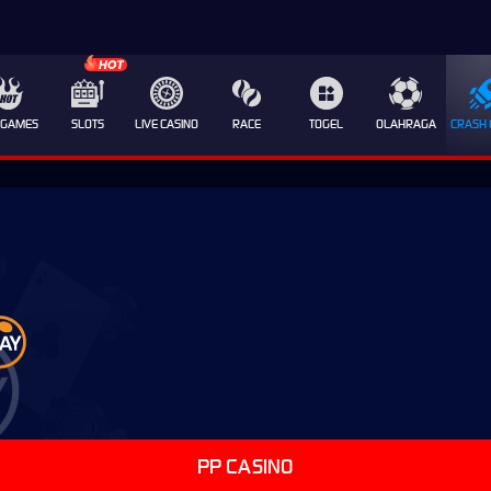
 GAMES
SLOTS
LIVE CASINO
RACE
TOGEL
OLAHRAGA
CRASH
PP CASINO