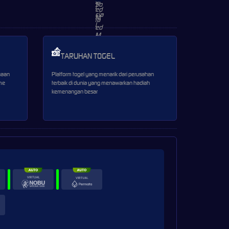
TARUHAN TOGEL
haan
Platform togel yang menarik dari perusahan
ame
terbaik di dunia yang menawarkan hadiah
kemenangan besar