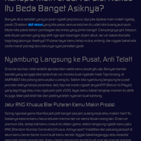
Itu Beda Banget Asiknya?
Banyak situs sebelah yang jor-joran ngasih janji bonus, tapi pas dipakai main malah ngelag
parah. Di sistem
slot nexus
yang kita pakai, semua keluhan itu udah kita buang jauh-jauh.
Mesin kita pakai sistem pembagian lalu lintas yang pinter banget. Gampangnya gini: biarpun
ada ribuan pemain yang lagi aktif nge-spin barengan di jam sibuk, server bakal otomatis
bagi-bagi jalurnya. Hasilnya? Putaran layar kamu tetep mulus, enteng, dan nggak bakal ada
cerita macet pas lagi seru-serunya nyari perkalian gede.
Nyambung Langsung ke Pusat, Anti Telat!
Di dunia taruhan, telat sedetik aja bisa bikin saldo kamu lewat gitu aja. Banyak bandar
bandel yang sengaja bikin jeda di server mereka buat ngakalin hasil. Tapi tenang, di
AMPMBET kita potong semua jalur curang itu. Sistem kita nyambung langsung ke pusat
provider aslinya tanpa perantara. Jadi, tiap kali mesin ngasih sinyal RTP (Return to Player)
yang lagi tinggi atau mau ngeluarin petir x500, layar kamu bakal nangkap momen itu detik
itu juga. Main jadi lebih fair dan pastinya lebih nyaman buat kantong.
Jalur RNG Khusus Biar Putaran Kamu Makin Presisi
Sering ngerasa game tiba-tiba jadi pelit banget pas jam pulang kerja atau malam hari? Itu
biasanya karena kamu harus rebutan memori server sama ribuan orang lain. Di server
premium kita, setiap kali kamu masuk ke dalam game, sistem langsung ngasih kamu jalur
RNG (Random Number Generator) khusus. Artinya apa? Volatilitas dan peluang jackpot di
akun kamu bener-bener murni buat kamu sendiri. Nggak bakal keganggu atau kesedot
sama lalu lintas pemain lain. Kamu dapet panggung sendiri buat ngacak-ngacak brankas