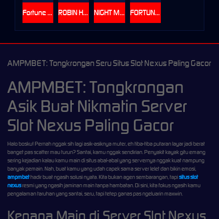
Fortune Money Boom
ROBIN HOOD
NIGHT MARKET 2
FORTUNE EGG
AMPMBET: Tongkrongan Seru Situs Slot Nexus Paling Gacor
AMPMBET: Tongkrongan
Asik Buat Nikmatin Server
Slot Nexus Paling Gacor
Halo bosku! Pernah nggak sih lagi asik-asiknya muter, eh tiba-tiba putaran layar jadi berat
banget pas scatter mau turun? Santai, kamu nggak sendirian. Penyakit kayak gitu emang
sering kejadian kalau kamu main di situs abal-abal yang servernya nggak kuat nampung
banyak pemain. Nah, buat kamu yang udah capek sama server lelet dan bikin emosi,
ampmbet
hadir buat ngasih solusi nyata. Kita bukan agen sembarangan, tapi
situs slot
nexus
resmi yang ngasih jaminan main tanpa hambatan. Di sini, kita fokus ngasih kamu
pengalaman taruhan yang santai, seru, tapi tetep ganas pas ngeluarin maxwin.
Kenapa Main di Server Slot Nexus