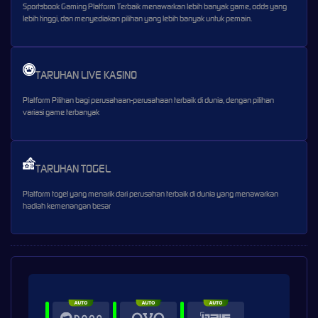
Sportsbook Gaming Platform Terbaik menawarkan lebih banyak game, odds yang
lebih tinggi, dan menyediakan pilihan yang lebih banyak untuk pemain.
TARUHAN LIVE KASINO
Platform Pilihan bagi perusahaan-perusahaan terbaik di dunia, dengan pilihan
variasi game terbanyak
TARUHAN TOGEL
Platform togel yang menarik dari perusahan terbaik di dunia yang menawarkan
hadiah kemenangan besar