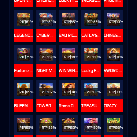
OPEN VAULT
CHILIHUAHUA
LUCKY FORTUNES
TREASURES OF ODIN
PHOENIX FEVER
RTP
81%
RTP
84%
RTP
85%
RTP
83%
RTP
90%
LEGEND OF INCA
CYBER GOD OF FORTUNE⁺
BAD RICH WOLF
CATLA'S MONEY MACHINE
CHINESE NEW YEAR 2
RTP
79%
RTP
84%
RTP
84%
RTP
80%
RTP
91%
Fortune Goddess
NIGHT MARKET
WIN WIN NEKO
Lucky Fortune 3x3
SWORD OF KING
RTP
85%
RTP
87%
RTP
94%
RTP
82%
RTP
88%
BUFFALO WAYS
COWBOYS
Roma Gladiatrix
TREASURE CRUISE
CRAZY BUFFALO
RTP
95%
RTP
82%
RTP
80%
RTP
80%
RTP
92%