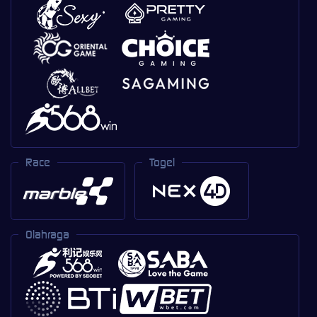
Race
Togel
Olahraga