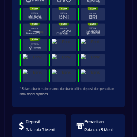
* Selama bank maintenance dan bank offline deposit dan penarikan
tidak dapat diproses
Deposit
Penarikan
Rata-rata 3 Menit
Rata-rata 5 Menit