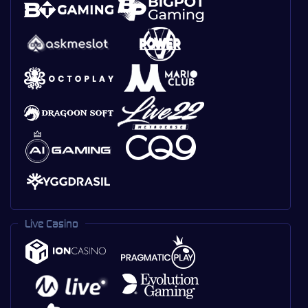
Live Casino