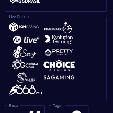
Live Casino
Race
Togel