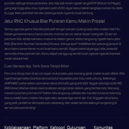
provider aslinya tanpa perantara. Jadi, tiap kali mesin ngasih sinyal RTP (Return to Player)
yang lagi tinggi atau mau ngeluarin petir x500, layar kamu bakal nangkap momen itu detik
itu juga. Main jadi lebih fair dan pastinya lebih nyaman buat kantong.
Jalur RNG Khusus Biar Putaran Kamu Makin Presisi
Sering ngerasa game tiba-tiba jadi pelit banget pas jam pulang kerja atau malam hari? Itu
biasanya karena kamu harus rebutan memori server sama ribuan orang lain. Di server
premium kita, setiap kali kamu masuk ke dalam game, sistem langsung ngasih kamu jalur
RNG (Random Number Generator) khusus. Artinya apa? Volatilitas dan peluang jackpot di
akun kamu bener-bener murni buat kamu sendiri. Nggak bakal keganggu atau kesedot
sama lalu lintas pemain lain. Kamu dapet panggung sendiri buat ngacak-ngacak brankas
mesin sesuka hati.
Cuan Berapa Aja, Tarik Dana Tanpa Ribet
Percuma dong main di server super mulus kalau pas menang gede malah susah ditarik. Kita
ngerti banget kalau bos-bos semua butuh kepastian pas mau narik untung. Makanya,
AMPMBET pakai sistem pencairan dana otomatis yang anti lelet. Nggak ada lagi cerita WD
(Withdraw) ditahan-tahan karena alasan pengecekan sistem yang bertele-tele. Menang
maxwin puluhan juta hari ini? Sistem kita langsung validasi dan transfer lunas ke rekening
atau e-wallet kamu dalam hitungan satu sampai tiga menit aja. Yuk, tinggalin situs lama
yang pelit, pindah ke stenopes.com sekarang, dan rasain sendiri asiknya nongkrong di
server para pemenang!
Kebijaksanaan
Platform
Kategori
Dukungan
Komunitas