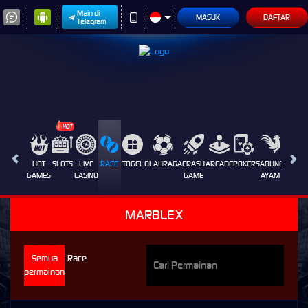
Main di
MASUK
DAFTAR
Telegram
HOT
SLOTS
LIVE
RACE
TOGEL
OLAHRAGA
CRASH
ARCADE
POKER
SABUNG
PROMO
GAMES
CASINO
GAME
AYAM
MARBLEX
Semua
Race
permainan