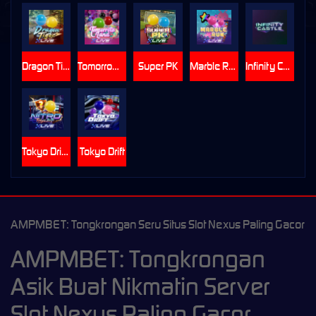
Dragon Tiger
Tomorrow land
Super PK
Marble Run
Infinity Castle
Tokyo Drift Nitro
Tokyo Drift
AMPMBET: Tongkrongan Seru Situs Slot Nexus Paling Gacor
AMPMBET: Tongkrongan
Asik Buat Nikmatin Server
Slot Nexus Paling Gacor