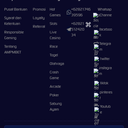
Pusat Bantuan
Promosi
Hot
+62821746
Whatsap
Games
39596
pChanne
Syarat dan
Loyalty
l
Ketentuan
Slots
+62821
Referral
512420
faceboo
Responsible
Live
34
k
Gaming
Casino
Telegra
Tentang
Race
m
AMPMBET
Togel
twitter
Olahraga
instagra
Crash
m
Game
tiktok
Arcade
pinteres
Poker
t
Sabung
Youtub
Ayam
e