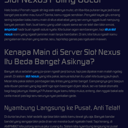
Halo bosku! Pernah nggak sih lagi asik-asiknya muter, eh tiba-tiba putaran layar jadi berat
banget pas scatter mau turun? Santai, kamu nggak sendirian. Penyakit kayak gitu emang
sering kejadian kalau kamu main di situs abal-abal yang servernya nggak kuat nampung
banyak pemain. Nah, buat kamu yang udah capek sama server lelet dan bikin emosi,
ampmbet
hadir buat ngasih solusi nyata. Kita bukan agen sembarangan, tapi
situs slot
nexus
resmi yang ngasih jaminan main tanpa hambatan. Di sini, kita fokus ngasih kamu
pengalaman taruhan yang santai, seru, tapi tetep ganas pas ngeluarin maxwin.
Kenapa Main di Server Slot Nexus
Itu Beda Banget Asiknya?
Banyak situs sebelah yang jor-joran ngasih janji bonus, tapi pas dipakai main malah ngelag
parah. Di sistem
slot nexus
yang kita pakai, semua keluhan itu udah kita buang jauh-jauh.
Mesin kita pakai sistem pembagian lalu lintas yang pinter banget. Gampangnya gini: biarpun
ada ribuan pemain yang lagi aktif nge-spin barengan di jam sibuk, server bakal otomatis
bagi-bagi jalurnya. Hasilnya? Putaran layar kamu tetep mulus, enteng, dan nggak bakal ada
cerita macet pas lagi seru-serunya nyari perkalian gede.
Nyambung Langsung ke Pusat, Anti Telat!
Di dunia taruhan, telat sedetik aja bisa bikin saldo kamu lewat gitu aja. Banyak bandar
bandel yang sengaja bikin jeda di server mereka buat ngakalin hasil. Tapi tenang, di
AMPMBET kita potong semua jalur curang itu. Sistem kita nyambung langsung ke pusat