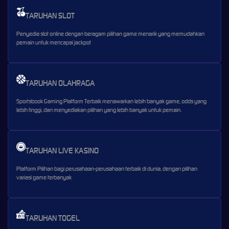
TARUHAN SLOT
Penyedia slot online dengan beragam pilihan game menarik yang memudahkan
pemain untuk mencapai jackpot
TARUHAN OLAHRAGA
Sportsbook Gaming Platform Terbaik menawarkan lebih banyak game, odds yang
lebih tinggi, dan menyediakan pilihan yang lebih banyak untuk pemain.
TARUHAN LIVE KASINO
Platform Pilihan bagi perusahaan-perusahaan terbaik di dunia, dengan pilihan
variasi game terbanyak
TARUHAN TOGEL