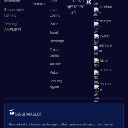
Ketentuan
Slots
+62821
Referral
512420
faceboo
Responsible
Live
34
k
Gaming
Casino
Telegra
Tentang
Race
m
AMPMBET
Togel
twitter
Olahraga
instagra
Crash
m
Game
tiktok
Arcade
pinteres
Poker
t
Sabung
Youtub
Ayam
e
TARUHAN SLOT
Penyedia slot online dengan beragam pilihan game menarik yang memudahkan