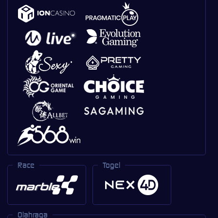
Race
Togel
Olahraga