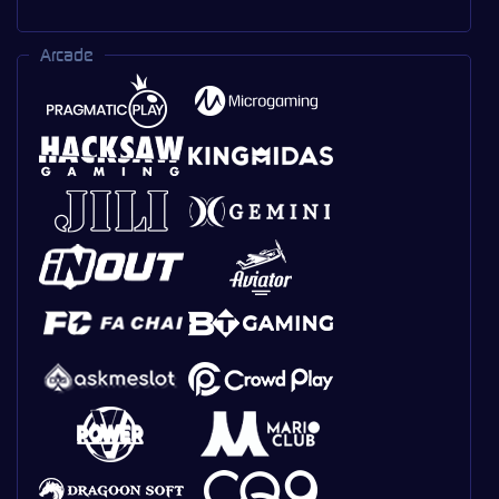
Arcade