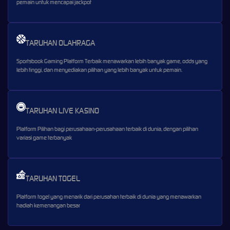
pemain untuk mencapai jackpot
TARUHAN OLAHRAGA
Sportsbook Gaming Platform Terbaik menawarkan lebih banyak game, odds yang
lebih tinggi, dan menyediakan pilihan yang lebih banyak untuk pemain.
TARUHAN LIVE KASINO
Platform Pilihan bagi perusahaan-perusahaan terbaik di dunia, dengan pilihan
variasi game terbanyak
TARUHAN TOGEL
Platform togel yang menarik dari perusahan terbaik di dunia yang menawarkan
hadiah kemenangan besar