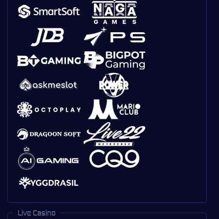
Live Casino