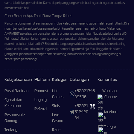
sama lalu lintas pemain lain. Kamu dapet panggung sendiri buat ngacak-ngacak brankas
mesin sesuka hati.
Cuan Berapa Aja, Tarik Dana Tanpa Ribet
Percuma dong main di server super mulus kalau pas menang gede malah susah ditarik. Kita
ngerti banget kalau bos-bos semua butuh kepastian pas mau narik untung. Makanya,
AMPMBET pakai sistem pencairan dana otomatis yang anti lelet. Nggak ada lagi cerita WD
(Withdraw) ditahan-tahan karena alasan pengecekan sistem yang bertele-tele. Menang
maxwin puluhan juta hari ini? Sistem kita langsung validasi dan transfer lunas ke rekening
atau e-wallet kamu dalam hitungan satu sampai tiga menit aja. Yuk, tinggalin situs lama
yang pelit, pindah ke stenopes.com sekarang, dan rasain sendiri asiknya nongkrong di
server para pemenang!
Kebijaksanaan
Platform
Kategori
Dukungan
Komunitas
Pusat Bantuan
Promosi
Hot
+62821746
Whatsap
Games
39596
pChanne
Syarat dan
Loyalty
l
Ketentuan
Slots
+62821
Referral
512420
faceboo
Responsible
Live
34
k
Gaming
Casino
Telegra
Tentang
Race
m