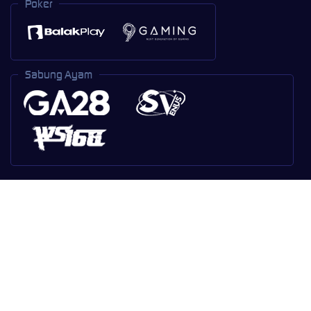
Poker
Sabung Ayam