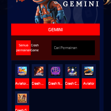
GEMINI
Semua
Crash
permainan
Game
Aviator2-Sky Elite
Crash Meteor
Crash Neon
Crash Classic
Aviator
Crash Gold Rush