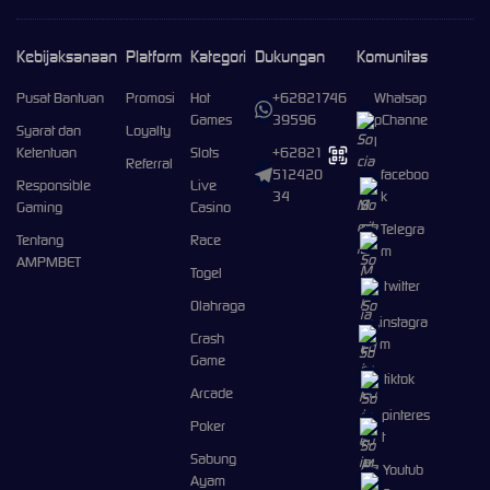
Kebijaksanaan
Platform
Kategori
Dukungan
Komunitas
Pusat Bantuan
Promosi
Hot
+62821746
Whatsap
Games
39596
pChanne
Syarat dan
Loyalty
l
Ketentuan
Slots
+62821
Referral
512420
faceboo
Responsible
Live
34
k
Gaming
Casino
Telegra
Tentang
Race
m
AMPMBET
Togel
twitter
Olahraga
instagra
Crash
m
Game
tiktok
Arcade
pinteres
Poker
t
Sabung
Youtub
Ayam