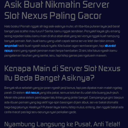
Asik Buat Nikmatin Server
Slot Nexus Paling Gacor
Halo bosku! Pernah nggak sih lagi asik-asiknya muter, eh tiba-tiba putaran layar jadi berat
banget pas scatter mau turun? Santai, kamu nggak sendirian. Penyakit kayak gitu emang
sering kejadian kalau kamu main di situs abal-abal yang servernya nggak kuat nampung
banyak pemain. Nah, buat kamu yang udah capek sama server lelet dan bikin emosi,
ampmbet
hadir buat ngasih solusi nyata. Kita bukan agen sembarangan, tapi
situs slot
nexus
resmi yang ngasih jaminan main tanpa hambatan. Di sini, kita fokus ngasih kamu
pengalaman taruhan yang santai, seru, tapi tetep ganas pas ngeluarin maxwin.
Kenapa Main di Server Slot Nexus
Itu Beda Banget Asiknya?
Banyak situs sebelah yang jor-joran ngasih janji bonus, tapi pas dipakai main malah ngelag
parah. Di sistem
slot nexus
yang kita pakai, semua keluhan itu udah kita buang jauh-jauh.
Mesin kita pakai sistem pembagian lalu lintas yang pinter banget. Gampangnya gini: biarpun
ada ribuan pemain yang lagi aktif nge-spin barengan di jam sibuk, server bakal otomatis
bagi-bagi jalurnya. Hasilnya? Putaran layar kamu tetep mulus, enteng, dan nggak bakal ada
cerita macet pas lagi seru-serunya nyari perkalian gede.
Nyambung Langsung ke Pusat, Anti Telat!