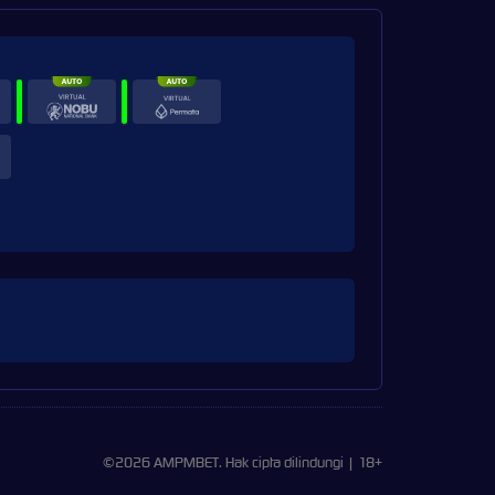
©2026 AMPMBET. Hak cipta dilindungi | 18+