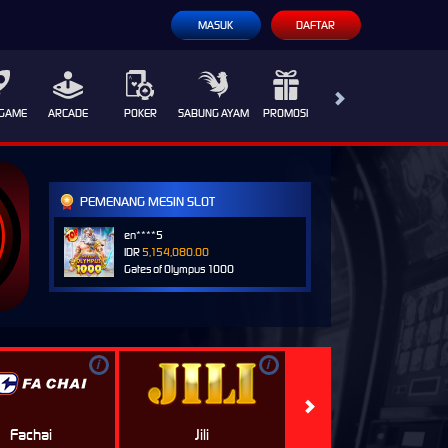
MASUK
DAFTAR
 GAME
ARCADE
POKER
SABUNG AYAM
PROMOSI
PEMENANG MESIN SLOT
en****5
IDR
5,154,080.00
Gates of Olympus 1000
jura****8
IDR
2,966,400.00
Gates of Olympus Super Scatter
i
i
i
jura****8
IDR
2,664,300.00
No Limit City
Mahjong Wins 3 – Black Scatter
Fachai
Jili
hokih****n