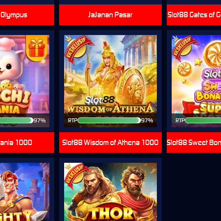
 Olympus
JaJanan Pasar
Slot88 Gates of 
97%
RTP
97%
RTP
ania 1000
Slot88 Wisdom of Athena 1000