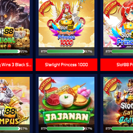
95%
RTP
97%
RTP
Slot88 Mahjong Wins 3 Black Scatter
Starlight Princess 1000
Slot88 P
97%
RTP
97%
RTP