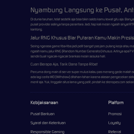
Nyambung Langsung ke Pusat, Anti 
Di dunia taruhan, telat sedetik aja bisa bikin saldo kamu lewat gitu aja. B
pusat provider aslinya tanpa perantara. Jadi, tiap kali mesin ngasih sinyal R
kantong.
Jalur RNG Khusus Biar Putaran Kamu Makin Presis
Sering ngerasa game tiba-tiba jadi pelit banget pas jam pulang kerja atau 
ngasih kamu jalur RNG (Random Number Generator) khusus. Artinya apa? Vol
sendiri buat ngacak-ngacak brankas mesin sesuka hati.
Cuan Berapa Aja, Tarik Dana Tanpa Ribet
Percuma dong main di server super mulus kalau pas menang gede malah susa
ada lagi cerita WD (Withdraw) ditahan-tahan karena alasan pengecekan siste
menit aja. Yuk, tinggalin situs lama yang pelit, pindah ke stenopes.com sek
Kebijaksanaan
Platform
Pusat Bantuan
Promosi
Syarat dan Ketentuan
Loyalty
Responsible Gaming
Referral