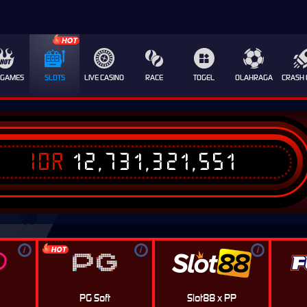
 GAMES
SLOTS
LIVE CASINO
RACE
TOGEL
OLAHRAGA
CRASH
IDR
12,731,321,551
i
i
i
a
PG Soft
Slot88 x PP