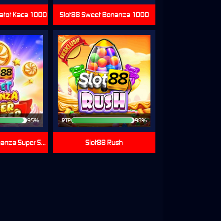
Gatot Kaca 1000
Slot88 Sweet Bonanza 1000
95%
RTP
98%
Slot88 Sweet Bonanza Super Scatter
Slot88 Rush