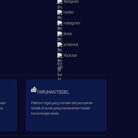
Telegram
twitter
instagram
tiktok
pinterest
Youtube
TARUHAN TOGEL
haan
Platform togel yang menarik dari perusahan
ame
terbaik di dunia yang menawarkan hadiah
kemenangan besar