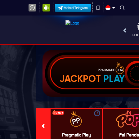
Main di Telegram
HOT
JACKPOT
PLAY
i
Pragmatic Play
Fat Pand