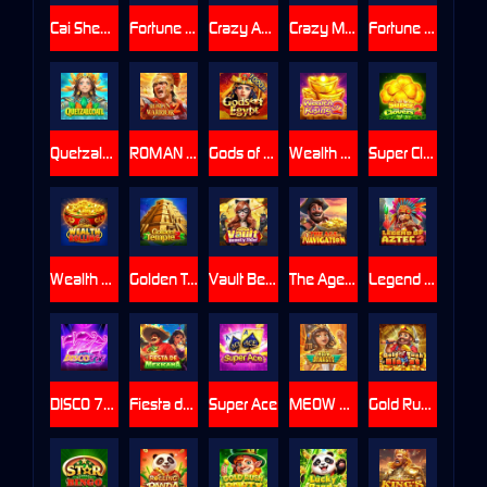
Cai Shen Arrives!
Fortune Toto 4D
Crazy ATM
Crazy Money Rolling
Fortune Horse
Quetzalcoatl
ROMAN WARRIOR2
Gods of Egypt
Wealth Rising 2
Super Clovers 2
Wealth Rolling
Golden Temple2
Vault Beauty Thief
The Age Of Navigation
Legend of Aztec2
DISCO 777
Fiesta de Mexicana
Super Ace
MEOW DYNASTY
Gold Rush Blast