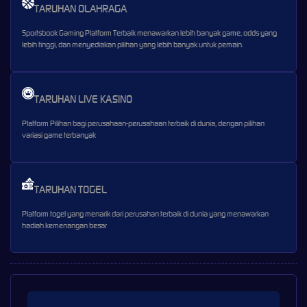
TARUHAN OLAHRAGA
Sportsbook Gaming Platform Terbaik menawarkan lebih banyak game, odds yang
lebih tinggi, dan menyediakan pilihan yang lebih banyak untuk pemain.
TARUHAN LIVE KASINO
Platform Pilihan bagi perusahaan-perusahaan terbaik di dunia, dengan pilihan
variasi game terbanyak
TARUHAN TOGEL
Platform togel yang menarik dari perusahan terbaik di dunia yang menawarkan
hadiah kemenangan besar