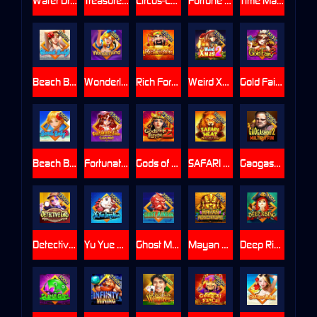
Water Dragon
Treasure Hunters
Circus-Lucky Mix
Fortune Cat
Time Machine
Beach Baby
Wonderland
Rich Fortune
Weird Xmas2
Gold Fairy 2
Beach Baby2
Fortunate Lion-Lucky Mix
Gods of Egypt2
SAFARI HEAT-MULTIPLY FUN
Gaogashou2 MULTIPLY FUN
Detective Girl
Yu Yue Long Men
Ghost Mansion
Mayan Adventure
Deep Rising