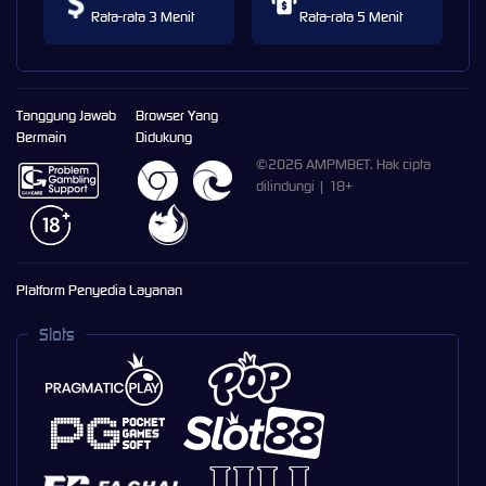
Rata-rata 3 Menit
Rata-rata 5 Menit
Tanggung Jawab
Browser Yang
Bermain
Didukung
©2026 AMPMBET. Hak cipta
dilindungi | 18+
Platform Penyedia Layanan
Slots