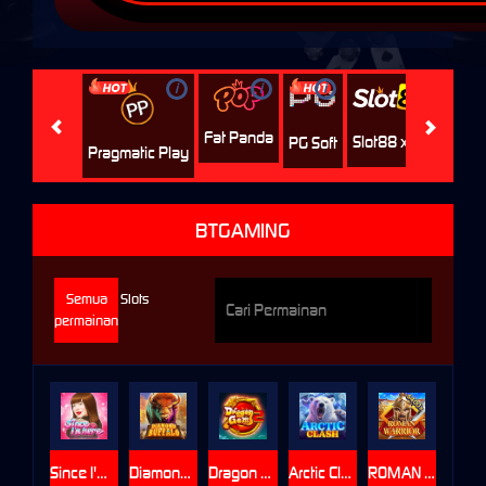
i
i
i
i
i
Facha
Fat Panda
Slot88 x PP
PG Soft
Pragmatic Play
BTGAMING
Semua
Slots
permainan
Since I'm here
Diamond buffalo
Dragon Gem2
Arctic Clash
ROMAN WARRIOR