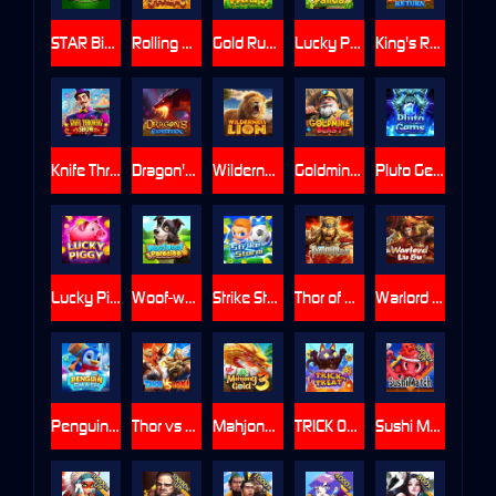
STAR Bingo
Rolling Panda
Gold Rush Party
Lucky Panda
King's Return
Knife Throwing Show
Dragon's Expedition
Wilderness Lion
Goldmine Blast
Pluto Gems
Lucky Piggy
Woof-woof Paradise
Strike Storm
Thor of Mars
Warlord Lu Bu
Penguin Smash
Thor vs Loki
Mahjong Gold 3
TRICK OR TREAT
Sushi Match