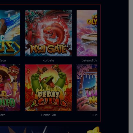
Zeus
Koi Gate
Gates of Olympus Roulette
dito
Pedas Gila
Lucky Neko