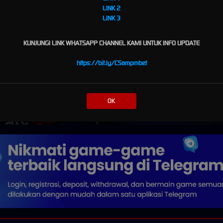
LINK 2
LINK 3
AMPMBET
KUNJUNGI LINK WHATSAPP CHANNEL KAMI UNTUK INFO UPDATE
Panduan in
https://bit.ly/CSampmbet
Pindai kode QR
untuk Unduh
Android APK
OK