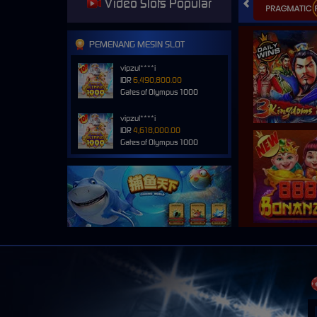
Video Slots Popular
PEMENANG MESIN SLOT
vipzul****i
IDR
6,490,800.00
Gates of Olympus 1000
vipzul****i
IDR
4,618,000.00
Gates of Olympus 1000
vipzul****i
IDR
3,272,500.00
Gates of Olympus 1000
vipzul****i
IDR
2,787,600.00
Gates of Olympus 1000
vipzul****i
IDR
2,131,600.00
Gates of Olympus 1000