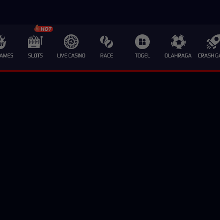
GAMES
SLOTS
LIVE CASINO
RACE
TOGEL
OLAHRAGA
CRASH 