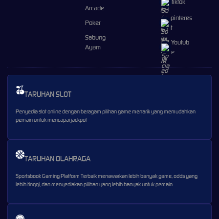
tiktok
Arcade
pinteres
Poker
t
Sabung
Youtub
Ayam
e
TARUHAN SLOT
Penyedia slot online dengan beragam pilihan game menarik yang memudahkan
pemain untuk mencapai jackpot
TARUHAN OLAHRAGA
Sportsbook Gaming Platform Terbaik menawarkan lebih banyak game, odds yang
lebih tinggi, dan menyediakan pilihan yang lebih banyak untuk pemain.