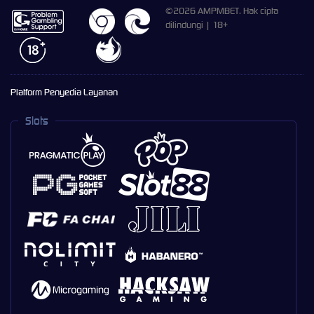
©2026 AMPMBET. Hak cipta
dilindungi | 18+
Platform Penyedia Layanan
Slots