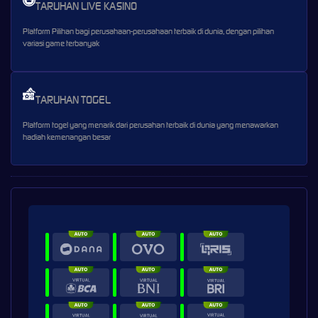
TARUHAN LIVE KASINO
Platform Pilihan bagi perusahaan-perusahaan terbaik di dunia, dengan pilihan
variasi game terbanyak
TARUHAN TOGEL
Platform togel yang menarik dari perusahan terbaik di dunia yang menawarkan
hadiah kemenangan besar