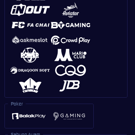
Poker
Sabung Ayam