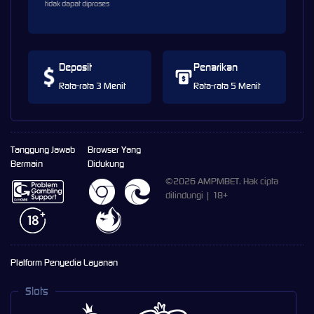
tidak dapat diproses
Deposit
Penarikan
Rata-rata 3 Menit
Rata-rata 5 Menit
Tanggung Jawab
Browser Yang
Bermain
Didukung
©2026 AMPMBET. Hak cipta
dilindungi | 18+
Platform Penyedia Layanan
Slots