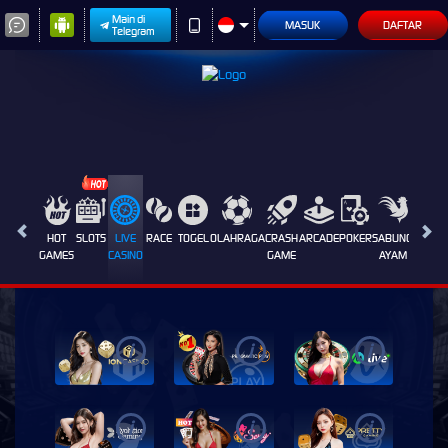
Main di
MASUK
DAFTAR
Telegram
HOT
SLOTS
LIVE
RACE
TOGEL
OLAHRAGA
CRASH
ARCADE
POKER
SABUNG
PROMO
GAMES
CASINO
GAME
AYAM
i
i
i
i
i
i