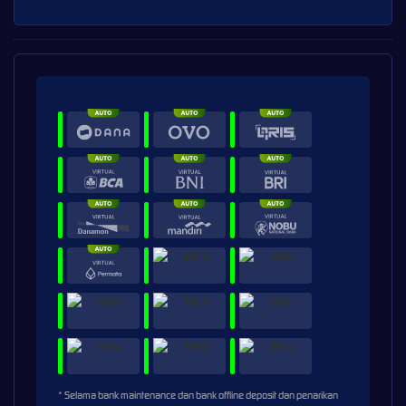
* Selama bank maintenance dan bank offline deposit dan penarikan