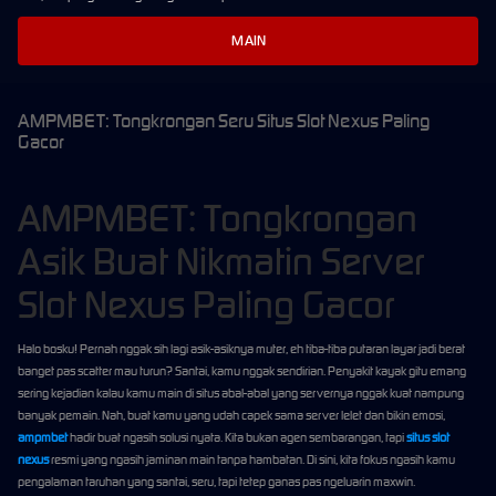
MAIN
AMPMBET: Tongkrongan Seru Situs Slot Nexus Paling
Gacor
AMPMBET: Tongkrongan
Asik Buat Nikmatin Server
Slot Nexus Paling Gacor
Halo bosku! Pernah nggak sih lagi asik-asiknya muter, eh tiba-tiba putaran layar jadi berat
banget pas scatter mau turun? Santai, kamu nggak sendirian. Penyakit kayak gitu emang
sering kejadian kalau kamu main di situs abal-abal yang servernya nggak kuat nampung
banyak pemain. Nah, buat kamu yang udah capek sama server lelet dan bikin emosi,
ampmbet
hadir buat ngasih solusi nyata. Kita bukan agen sembarangan, tapi
situs slot
nexus
resmi yang ngasih jaminan main tanpa hambatan. Di sini, kita fokus ngasih kamu
pengalaman taruhan yang santai, seru, tapi tetep ganas pas ngeluarin maxwin.