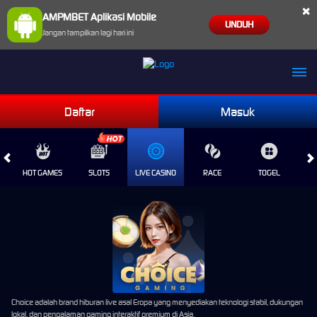
×
AMPMBET Aplikasi Mobile
UNDUH
Jangan tampilkan lagi hari ini
Daftar
Masuk
HOT GAMES
SLOTS
LIVE CASINO
RACE
TOGEL
OL
Choice adalah brand hiburan live asal Eropa yang menyediakan teknologi stabil, dukungan
lokal, dan pengalaman gaming interaktif premium di Asia.