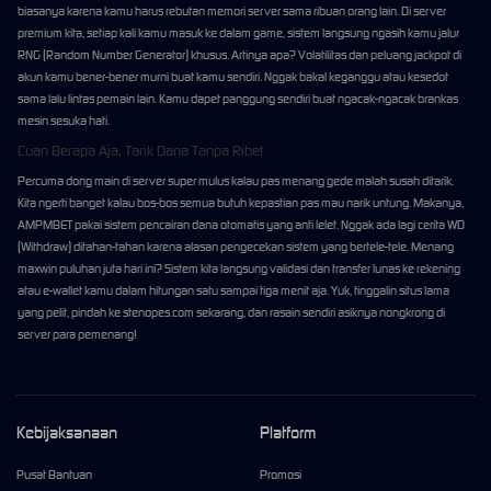
biasanya karena kamu harus rebutan memori server sama ribuan orang lain. Di server
premium kita, setiap kali kamu masuk ke dalam game, sistem langsung ngasih kamu jalur
RNG (Random Number Generator) khusus. Artinya apa? Volatilitas dan peluang jackpot di
akun kamu bener-bener murni buat kamu sendiri. Nggak bakal keganggu atau kesedot
sama lalu lintas pemain lain. Kamu dapet panggung sendiri buat ngacak-ngacak brankas
mesin sesuka hati.
Cuan Berapa Aja, Tarik Dana Tanpa Ribet
Percuma dong main di server super mulus kalau pas menang gede malah susah ditarik.
Kita ngerti banget kalau bos-bos semua butuh kepastian pas mau narik untung. Makanya,
AMPMBET pakai sistem pencairan dana otomatis yang anti lelet. Nggak ada lagi cerita WD
(Withdraw) ditahan-tahan karena alasan pengecekan sistem yang bertele-tele. Menang
maxwin puluhan juta hari ini? Sistem kita langsung validasi dan transfer lunas ke rekening
atau e-wallet kamu dalam hitungan satu sampai tiga menit aja. Yuk, tinggalin situs lama
yang pelit, pindah ke stenopes.com sekarang, dan rasain sendiri asiknya nongkrong di
server para pemenang!
Kebijaksanaan
Platform
Pusat Bantuan
Promosi