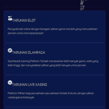
TARUHAN SLOT
Penyedia slot online dengan beragam pilihan game menarik yang memudahkan
pemain untuk mencapai jackpot
TARUHAN OLAHRAGA
Sportsbook Gaming Platform Terbaik menawarkan lebih banyak game, odds yang
lebih tinggi, dan menyediakan pilihan yang lebih banyak untuk pemain.
TARUHAN LIVE KASINO
Platform Pilihan bagi perusahaan-perusahaan terbaik di dunia, dengan pilihan
variasi game terbanyak