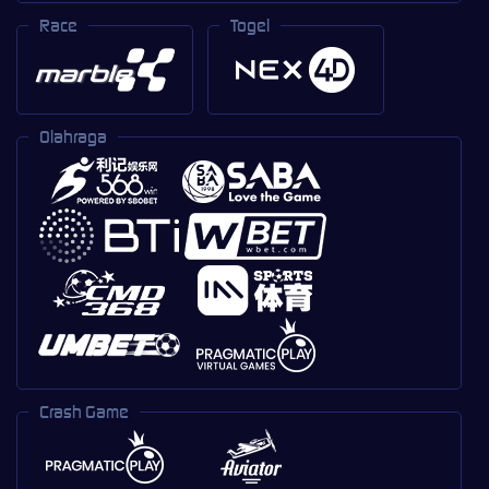
Race
Togel
Olahraga
Crash Game