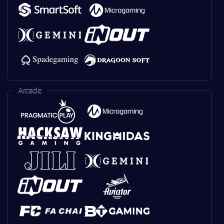
Arcade