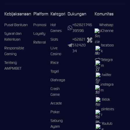
Kebijaksanaan
Platform
Kategori
Dukungan
Komunitas
Pusat Bantuan
Promosi
Hot
+62821746
Whatsap
Games
39596
pChanne
Syarat dan
Loyalty
l
Ketentuan
Slots
+62821
Referral
512420
faceboo
Responsible
Live
34
k
Gaming
Casino
Telegra
Tentang
Race
m
AMPMBET
Togel
twitter
Olahraga
instagra
Crash
m
Game
tiktok
Arcade
pinteres
Poker
t
Sabung
Youtub
Ayam
e