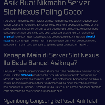
Asik Buat Nikmatin Server
Slot Nexus Paling Gacor
Halo bosku! Pernah nggak sih lagi asik-asiknya muter, eh tiba-tiba putaran layar jadi berat
banget pas scatter mau turun? Santai, kamu nggak sendirian. Penyakit kayak gitu emang
sering kejadian kalau kamu main di situs abal-abal yang servernya nggak kuat nampung
banyak pemain. Nah, buat kamu yang udah capek sama server lelet dan bikin emosi,
ampmbet
hadir buat ngasih solusi nyata. Kita bukan agen sembarangan, tapi
situs slot
nexus
resmi yang ngasih jaminan main tanpa hambatan. Di sini, kita fokus ngasih kamu
pengalaman taruhan yang santai, seru, tapi tetep ganas pas ngeluarin maxwin.
Kenapa Main di Server Slot Nexus
Itu Beda Banget Asiknya?
Banyak situs sebelah yang jor-joran ngasih janji bonus, tapi pas dipakai main malah ngelag
parah. Di sistem
slot nexus
yang kita pakai, semua keluhan itu udah kita buang jauh-jauh.
Mesin kita pakai sistem pembagian lalu lintas yang pinter banget. Gampangnya gini: biarpun
ada ribuan pemain yang lagi aktif nge-spin barengan di jam sibuk, server bakal otomatis
bagi-bagi jalurnya. Hasilnya? Putaran layar kamu tetep mulus, enteng, dan nggak bakal ada
cerita macet pas lagi seru-serunya nyari perkalian gede.
Nyambung Langsung ke Pusat, Anti Telat!