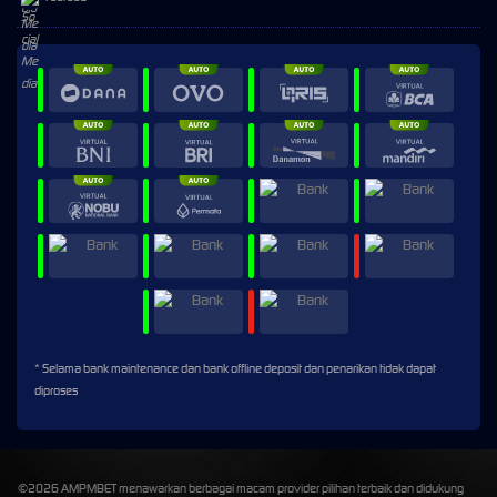
* Selama bank maintenance dan bank offline deposit dan penarikan tidak dapat
diproses
©2026 AMPMBET menawarkan berbagai macam provider pilihan terbaik dan didukung