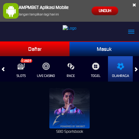
×
AMPMBET Aplikasi Mobile
UNDUH
Jangan tampilkan lagi hari ini
Daftar
Masuk
MES
SLOTS
LIVE CASINO
RACE
TOGEL
OLAHRAGA
C
SBO Sportsbook