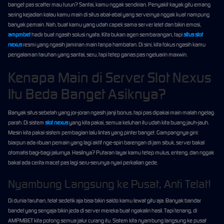
banget pas scatter mau turun? Santai, kamu nggak sendirian. Penyakit kayak gitu emang
sering kejadian kalau kamu main di situs abal-abal yang servernya nggak kuat nampung
banyak pemain. Nah, buat kamu yang udah capek sama server lelet dan bikin emosi,
ampmbet
hadir buat ngasih solusi nyata. Kita bukan agen sembarangan, tapi
situs slot
nexus
resmi yang ngasih jaminan main tanpa hambatan. Di sini, kita fokus ngasih kamu
pengalaman taruhan yang santai, seru, tapi tetep ganas pas ngeluarin maxwin.
Kenapa Main di Server Slot Nexus
Itu Beda Banget Asiknya?
Banyak situs sebelah yang jor-joran ngasih janji bonus, tapi pas dipakai main malah ngelag
parah. Di sistem
slot nexus
yang kita pakai, semua keluhan itu udah kita buang jauh-jauh.
Mesin kita pakai sistem pembagian lalu lintas yang pinter banget. Gampangnya gini:
biarpun ada ribuan pemain yang lagi aktif nge-spin barengan di jam sibuk, server bakal
otomatis bagi-bagi jalurnya. Hasilnya? Putaran layar kamu tetep mulus, enteng, dan nggak
bakal ada cerita macet pas lagi seru-serunya nyari perkalian gede.
Nyambung Langsung ke Pusat, Anti Telat!
Di dunia taruhan, telat sedetik aja bisa bikin saldo kamu lewat gitu aja. Banyak bandar
bandel yang sengaja bikin jeda di server mereka buat ngakalin hasil. Tapi tenang, di
AMPMBET kita potong semua jalur curang itu. Sistem kita nyambung langsung ke pusat