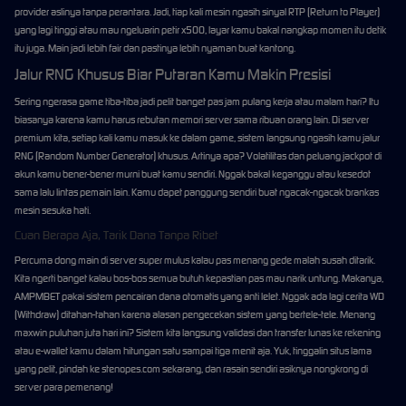
provider aslinya tanpa perantara. Jadi, tiap kali mesin ngasih sinyal RTP (Return to Player)
yang lagi tinggi atau mau ngeluarin petir x500, layar kamu bakal nangkap momen itu detik
itu juga. Main jadi lebih fair dan pastinya lebih nyaman buat kantong.
Jalur RNG Khusus Biar Putaran Kamu Makin Presisi
Sering ngerasa game tiba-tiba jadi pelit banget pas jam pulang kerja atau malam hari? Itu
biasanya karena kamu harus rebutan memori server sama ribuan orang lain. Di server
premium kita, setiap kali kamu masuk ke dalam game, sistem langsung ngasih kamu jalur
RNG (Random Number Generator) khusus. Artinya apa? Volatilitas dan peluang jackpot di
akun kamu bener-bener murni buat kamu sendiri. Nggak bakal keganggu atau kesedot
sama lalu lintas pemain lain. Kamu dapet panggung sendiri buat ngacak-ngacak brankas
mesin sesuka hati.
Cuan Berapa Aja, Tarik Dana Tanpa Ribet
Percuma dong main di server super mulus kalau pas menang gede malah susah ditarik.
Kita ngerti banget kalau bos-bos semua butuh kepastian pas mau narik untung. Makanya,
AMPMBET pakai sistem pencairan dana otomatis yang anti lelet. Nggak ada lagi cerita WD
(Withdraw) ditahan-tahan karena alasan pengecekan sistem yang bertele-tele. Menang
maxwin puluhan juta hari ini? Sistem kita langsung validasi dan transfer lunas ke rekening
atau e-wallet kamu dalam hitungan satu sampai tiga menit aja. Yuk, tinggalin situs lama
yang pelit, pindah ke stenopes.com sekarang, dan rasain sendiri asiknya nongkrong di
server para pemenang!