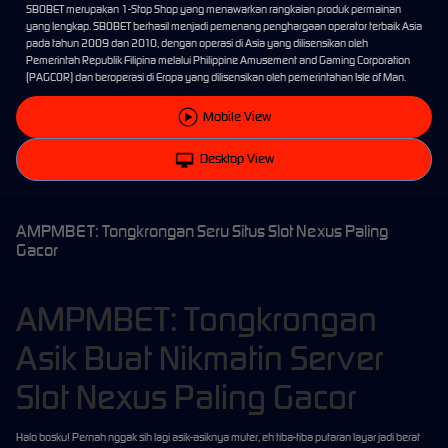
SBOBET merupakan 1-Stop Shop yang menawarkan rangkaian produk permainan
yang lengkap. SBOBET berhasil menjadi pemenang penghargaan operator terbaik Asia
pada tahun 2009 dan 2010, dengan operasi di Asia yang dilisensikan oleh
Pemerintah Republik Filipina melalui Philippine Amusement and Gaming Corporation
(PAGCOR) dan beroperasi di Eropa yang dilisensikan oleh pemerintahan Isle of Man.
Mobile View
Desktop View
AMPMBET: Tongkrongan Seru Situs Slot Nexus Paling
Gacor
AMPMBET: Tongkrongan
Asik Buat Nikmatin Server
Slot Nexus Paling Gacor
Halo bosku! Pernah nggak sih lagi asik-asiknya muter, eh tiba-tiba putaran layar jadi berat