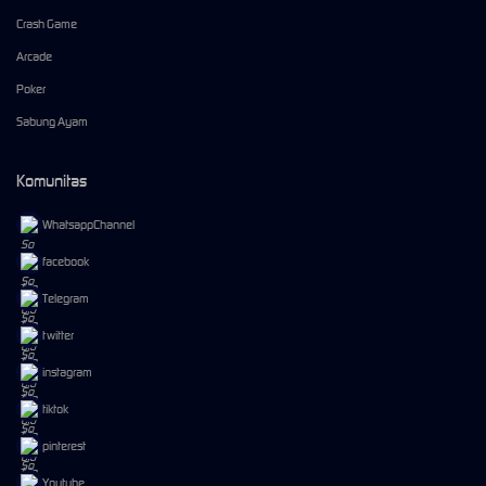
Crash Game
Arcade
Poker
Sabung Ayam
Komunitas
WhatsappChannel
facebook
Telegram
twitter
instagram
tiktok
pinterest
Youtube