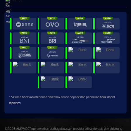
* Selama bank maintenance dan bank offline deposit dan penarikan tidak dapat
diproses
©2026 AMPMBET menawarkan berbagai macam provider pilihan terbaik dan didukung