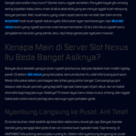
banget pas scatter mau turun? Santai, kamu nggak sendirian. Penyakit kayak gitu emang
sering kejadian kalau kamu main di situs abal-abal yang servernya nggak kuat nampung
banyak pemain. Nah, buat kamu yang udah capek sama server lelet dan bikin emosi,
ampmbet
hadir buat ngasih solusi nyata. Kita bukan agen sembarangan, tapi
situs slot
nexus
resmi yang ngasih jaminan main tanpa hambatan. Di sini, kita fokus ngasih kamu
pengalaman taruhan yang santai, seru, tapi tetep ganas pas ngeluarin maxwin.
Kenapa Main di Server Slot Nexus
Itu Beda Banget Asiknya?
Banyak situs sebelah yang jor-joran ngasih janji bonus, tapi pas dipakai main malah ngelag
parah. Di sistem
slot nexus
yang kita pakai, semua keluhan itu udah kita buang jauh-jauh.
Mesin kita pakai sistem pembagian lalu lintas yang pinter banget. Gampangnya gini:
biarpun ada ribuan pemain yang lagi aktif nge-spin barengan di jam sibuk, server bakal
otomatis bagi-bagi jalurnya. Hasilnya? Putaran layar kamu tetep mulus, enteng, dan nggak
bakal ada cerita macet pas lagi seru-serunya nyari perkalian gede.
Nyambung Langsung ke Pusat, Anti Telat!
Di dunia taruhan, telat sedetik aja bisa bikin saldo kamu lewat gitu aja. Banyak bandar
bandel yang sengaja bikin jeda di server mereka buat ngakalin hasil. Tapi tenang, di
AMPMBET kita potong semua jalur curang itu. Sistem kita nyambung langsung ke pusat