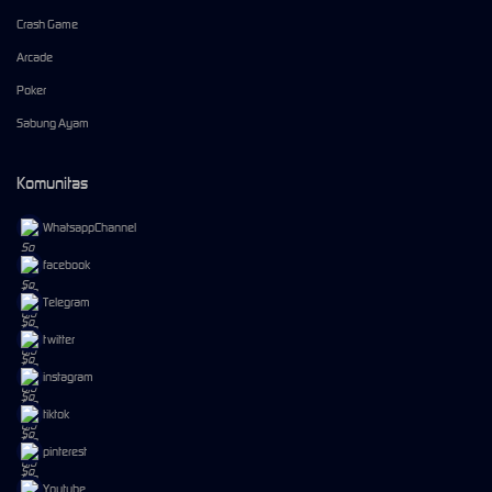
Crash Game
Arcade
Poker
Sabung Ayam
Komunitas
WhatsappChannel
facebook
Telegram
twitter
instagram
tiktok
pinterest
Youtube