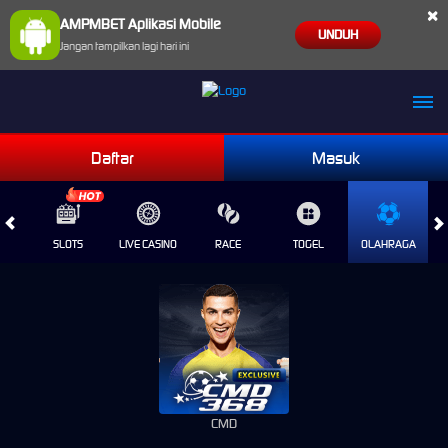
×
AMPMBET Aplikasi Mobile
UNDUH
Jangan tampilkan lagi hari ini
Daftar
Masuk
MES
SLOTS
LIVE CASINO
RACE
TOGEL
OLAHRAGA
C
CMD