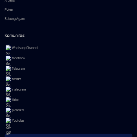
Arcade
Poker
Sabung Ayam
Komunitas
WhatsappChannel
facebook
Telegram
twitter
instagram
tiktok
pinterest
Youtube