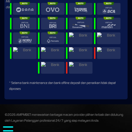
* Selama bank maintenance dan bank offline deposit dan penarikan tidak dapat
diproses
©2026 AMPMBET menawarkan berbagai macam provider pilihan terbaik dan didukung
oleh Layanan Pelanggan profesional 24/7 yang siap melayani Anda.