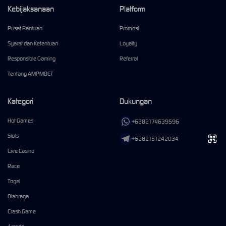
Kebijaksanaan
Platform
Pusat Bantuan
Promosi
Syarat dan Ketentuan
Loyalty
Responsible Gaming
Referral
Tentang AMPMBET
Kategori
Dukungan
Hot Games
+6282174639596
Slots
+6282151242034
Live Casino
Race
Togel
Olahraga
Crash Game