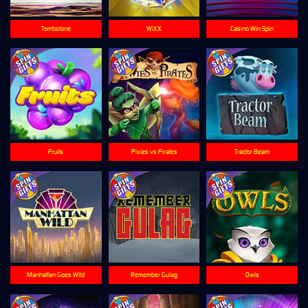
Tombstone
WiXX
Casino Win Spin
Fruits
Pixies vs Pirates
Tractor Beam
Manhattan Goes Wild
Remember Gulag
Owls