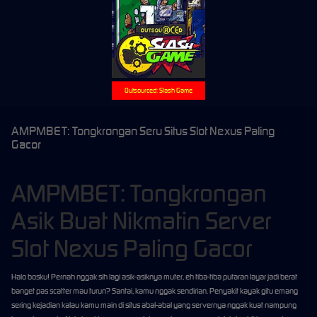
Outsourced: Slash Game
AMPMBET: Tongkrongan Seru Situs Slot Nexus Paling
Gacor
AMPMBET: Tongkrongan
Asik Buat Nikmatin Server
Slot Nexus Paling Gacor
Halo bosku! Pernah nggak sih lagi asik-asiknya muter, eh tiba-tiba putaran layar jadi berat
banget pas scatter mau turun? Santai, kamu nggak sendirian. Penyakit kayak gitu emang
sering kejadian kalau kamu main di situs abal-abal yang servernya nggak kuat nampung