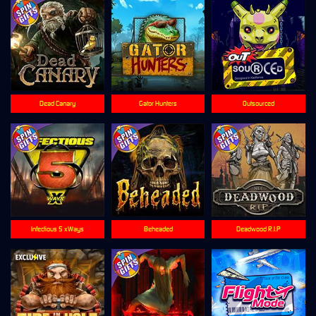
Dead Canary
Gator Hunters
Outsourced
Infectious 5 xWays
Beheaded
Deadwood R.I.P