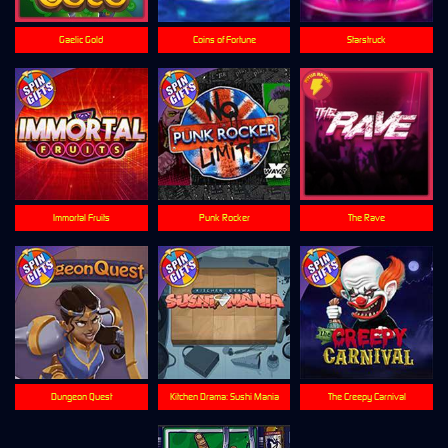
Gaelic Gold
Coins of Fortune
Starstruck
Immortal Fruits
Punk Rocker
The Rave
Dungeon Quest
Kitchen Drama: Sushi Mania
The Creepy Carnival