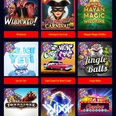
Whacked
Harlequin Carnival
Mayan Magic Wildfire
Ice Ice Yeti
East Coast Vs West Coast
Jingle Balls