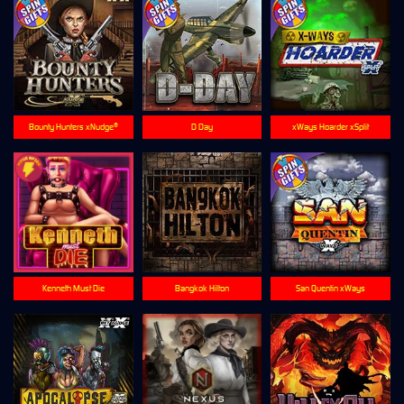
Bounty Hunters xNudge®
D Day
xWays Hoarder xSplit
Kenneth Must Die
Bangkok Hilton
San Quentin xWays