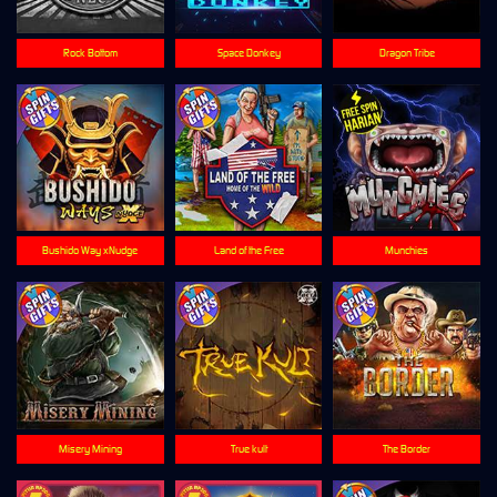
Rock Bottom
Space Donkey
Dragon Tribe
Bushido Way xNudge
Land of the Free
Munchies
Misery Mining
True kult
The Border