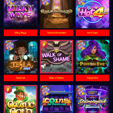
Milky Ways
Tomb of Akhenaten
Hot 4 Cash
Tesla Jolt
Walk of Shame
Poison Eve