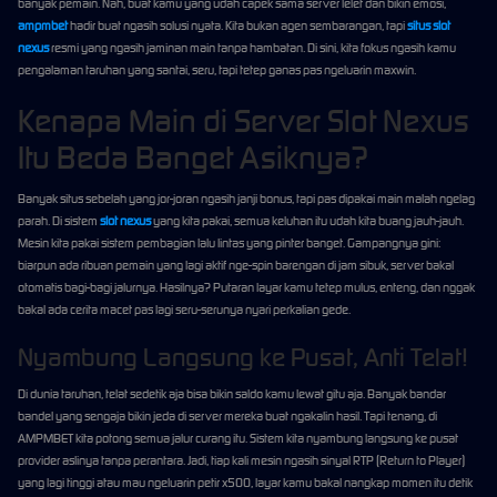
banyak pemain. Nah, buat kamu yang udah capek sama server lelet dan bikin emosi,
ampmbet
hadir buat ngasih solusi nyata. Kita bukan agen sembarangan, tapi
situs slot
nexus
resmi yang ngasih jaminan main tanpa hambatan. Di sini, kita fokus ngasih kamu
pengalaman taruhan yang santai, seru, tapi tetep ganas pas ngeluarin maxwin.
Kenapa Main di Server Slot Nexus
Itu Beda Banget Asiknya?
Banyak situs sebelah yang jor-joran ngasih janji bonus, tapi pas dipakai main malah ngelag
parah. Di sistem
slot nexus
yang kita pakai, semua keluhan itu udah kita buang jauh-jauh.
Mesin kita pakai sistem pembagian lalu lintas yang pinter banget. Gampangnya gini:
biarpun ada ribuan pemain yang lagi aktif nge-spin barengan di jam sibuk, server bakal
otomatis bagi-bagi jalurnya. Hasilnya? Putaran layar kamu tetep mulus, enteng, dan nggak
bakal ada cerita macet pas lagi seru-serunya nyari perkalian gede.
Nyambung Langsung ke Pusat, Anti Telat!
Di dunia taruhan, telat sedetik aja bisa bikin saldo kamu lewat gitu aja. Banyak bandar
bandel yang sengaja bikin jeda di server mereka buat ngakalin hasil. Tapi tenang, di
AMPMBET kita potong semua jalur curang itu. Sistem kita nyambung langsung ke pusat
provider aslinya tanpa perantara. Jadi, tiap kali mesin ngasih sinyal RTP (Return to Player)
yang lagi tinggi atau mau ngeluarin petir x500, layar kamu bakal nangkap momen itu detik