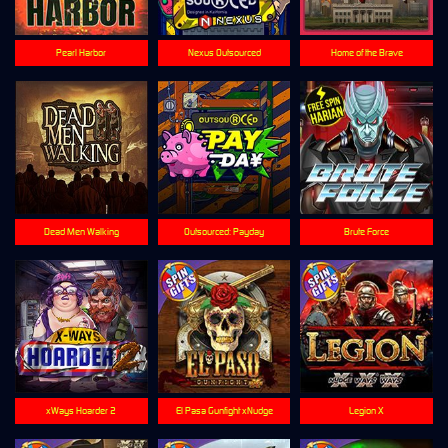
Pearl Harbor
Nexus Outsourced
Home of the Brave
Dead Men Walking
Outsourced: Payday
Brute Force
xWays Hoarder 2
El Pasa Gunfight xNudge
Legion X