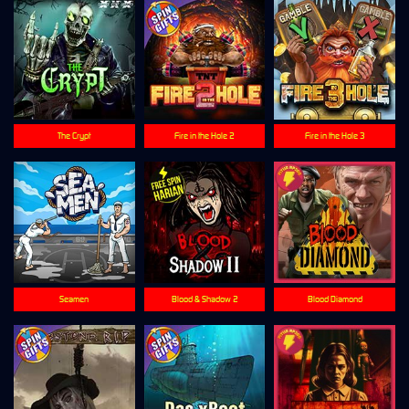
The Crypt
Fire in the Hole 2
Fire in the Hole 3
Seamen
Blood & Shadow 2
Blood Diamond