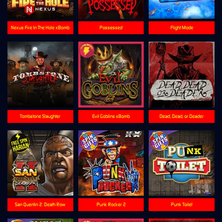
Nexus Fire In The Hole xBomb
Possessed
Flight Mode
Tombstone Slaughter
Evil Goblins xBomb
Dead, Dead, or Deader
San Quentin 2: Death Row
Punk Rocker 2
Punk Toilet