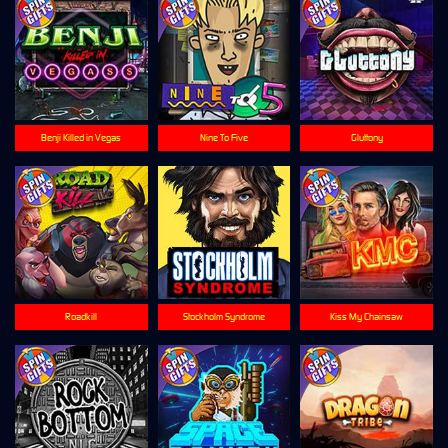
Benji Killed in Vegas
Nine To Five
Gluttony
Roadkill
Stockholm Syndrome
Kiss My Chainsaw