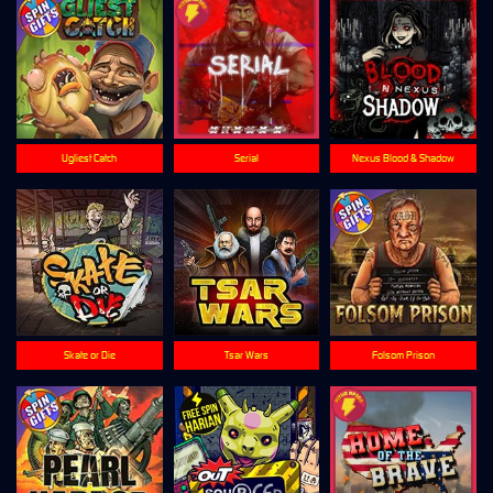
Ugliest Catch
Serial
Nexus Blood & Shadow
Skate or Die
Tsar Wars
Folsom Prison