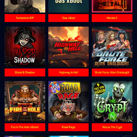
Tombstone RIP
Das xBoot
Mental 2
Blood & Shadow
Highway to Hell
Brute Force: Alien Onslaught
Fire In The Hole xBomb
Road Rage
Nexus The Crypt