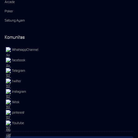
Arcade
Poker
Sabung Ayam
Komunitas
WhatsappChannel
facebook
Telegram
twitter
instagram
tiktok
pinterest
Youtube