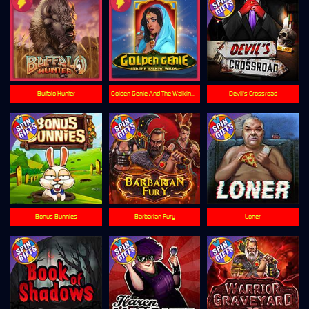
Buffalo Hunter
Golden Genie And The Walking Wilds
Devil's Crossroad
Bonus Bunnies
Barbarian Fury
Loner