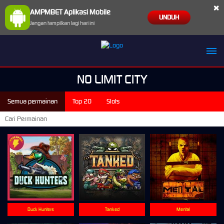
×
AMPMBET Aplikasi Mobile
UNDUH
Jangan tampilkan lagi hari ini
NO LIMIT CITY
Semua permainan
Top 20
Slots
Duck Hunters
Tanked
Mental