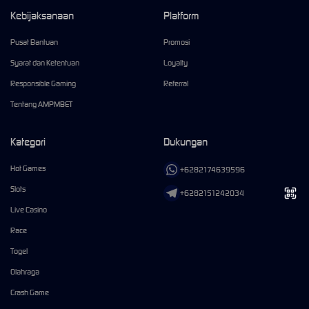
Kebijaksanaan
Platform
Pusat Bantuan
Promosi
Syarat dan Ketentuan
Loyalty
Responsible Gaming
Referral
Tentang AMPMBET
Kategori
Dukungan
Hot Games
+6282174639596
Slots
+6282151242034
Live Casino
Race
Togel
Olahraga
Crash Game