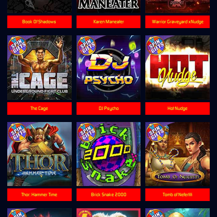
Book Of Shadows
Karen Maneater
Warrior Graveyard xNudge
The Cage
DJ Psycho
Hot Nudge
Thor: Hammer Time
Brick Snake 2000
Tomb of Nefertiti