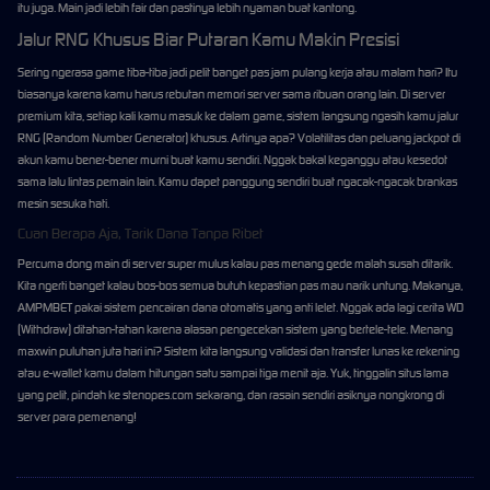
itu juga. Main jadi lebih fair dan pastinya lebih nyaman buat kantong.
Jalur RNG Khusus Biar Putaran Kamu Makin Presisi
Sering ngerasa game tiba-tiba jadi pelit banget pas jam pulang kerja atau malam hari? Itu
biasanya karena kamu harus rebutan memori server sama ribuan orang lain. Di server
premium kita, setiap kali kamu masuk ke dalam game, sistem langsung ngasih kamu jalur
RNG (Random Number Generator) khusus. Artinya apa? Volatilitas dan peluang jackpot di
akun kamu bener-bener murni buat kamu sendiri. Nggak bakal keganggu atau kesedot
sama lalu lintas pemain lain. Kamu dapet panggung sendiri buat ngacak-ngacak brankas
mesin sesuka hati.
Cuan Berapa Aja, Tarik Dana Tanpa Ribet
Percuma dong main di server super mulus kalau pas menang gede malah susah ditarik.
Kita ngerti banget kalau bos-bos semua butuh kepastian pas mau narik untung. Makanya,
AMPMBET pakai sistem pencairan dana otomatis yang anti lelet. Nggak ada lagi cerita WD
(Withdraw) ditahan-tahan karena alasan pengecekan sistem yang bertele-tele. Menang
maxwin puluhan juta hari ini? Sistem kita langsung validasi dan transfer lunas ke rekening
atau e-wallet kamu dalam hitungan satu sampai tiga menit aja. Yuk, tinggalin situs lama
yang pelit, pindah ke stenopes.com sekarang, dan rasain sendiri asiknya nongkrong di
server para pemenang!