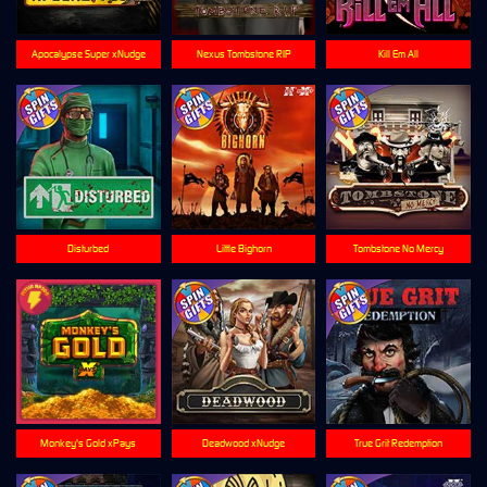
Apocalypse Super xNudge
Nexus Tombstone RIP
Kill Em All
Disturbed
Little Bighorn
Tombstone No Mercy
Monkey's Gold xPays
Deadwood xNudge
True Grit Redemption