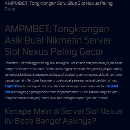
AMPMBET: Tongkrongan Seru Situs Slot Nexus Paling
Gacor
AMPMBET: Tongkrongan
Asik Buat Nikmatin Server
Slot Nexus Paling Gacor
Halo bosku! Pernah nggak sih lagi asik-asiknya muter, eh tiba-tiba putaran layar jadi berat
banget pas scatter mau turun? Santai, kamu nggak sendirian. Penyakit kayak gitu emang
sering kejadian kalau kamu main di situs abal-abal yang servernya nggak kuat nampung
banyak pemain. Nah, buat kamu yang udah capek sama server lelet dan bikin emosi,
ampmbet
hadir buat ngasih solusi nyata. Kita bukan agen sembarangan, tapi
situs slot
nexus
resmi yang ngasih jaminan main tanpa hambatan. Di sini, kita fokus ngasih kamu
pengalaman taruhan yang santai, seru, tapi tetep ganas pas ngeluarin maxwin.
Kenapa Main di Server Slot Nexus
Itu Beda Banget Asiknya?