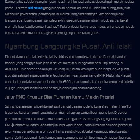
Banyak situs sebelah yang jor-joran ngasih janji bonus, tapi pas dipakai main malah ngelag
parah. Di sistem
slot nexus
yang kita pakai, semua keluhan itu udah kita buang jauh-jauh.
Mesin kita pakai sistem pembagian lalu lintas yang pinter banget. Gampangnya gini:
biarpun ada ribuan pemain yang lagi aktif nge-spin barengan di jam sibuk, server bakal
otomatis bagi-bagi jalurnya. Hasilnya? Putaran layar kamu tetep mulus, enteng, dan nggak
bakal ada cerita macet pas lagi seru-serunya nyari perkalian gede.
Nyambung Langsung ke Pusat, Anti Telat!
Di dunia taruhan, telat sedetik aja bisa bikin saldo kamu lewat gitu aja. Banyak bandar
bandel yang sengaja bikin jeda di server mereka buat ngakalin hasil. Tapi tenang, di
AMPMBET kita potong semua jalur curang itu. Sistem kita nyambung langsung ke pusat
provider aslinya tanpa perantara. Jadi, tiap kali mesin ngasih sinyal RTP (Return to Player)
yang lagi tinggi atau mau ngeluarin petir x500, layar kamu bakal nangkap momen itu detik
itu juga. Main jadi lebih fair dan pastinya lebih nyaman buat kantong.
Jalur RNG Khusus Biar Putaran Kamu Makin Presisi
Sering ngerasa game tiba-tiba jadi pelit banget pas jam pulang kerja atau malam hari? Itu
biasanya karena kamu harus rebutan memori server sama ribuan orang lain. Di server
premium kita, setiap kali kamu masuk ke dalam game, sistem langsung ngasih kamu jalur
RNG (Random Number Generator) khusus. Artinya apa? Volatilitas dan peluang jackpot di
akun kamu bener-bener murni buat kamu sendiri. Nggak bakal keganggu atau kesedot
sama lalu lintas pemain lain. Kamu dapet panggung sendiri buat ngacak-ngacak brankas