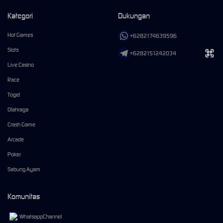
Kategori
Dukungan
Hot Games
+6282174639596
Slots
+6282151242034
Live Casino
Race
Togel
Olahraga
Crash Game
Arcade
Poker
Sabung Ayam
Komunitas
WhatsappChannel