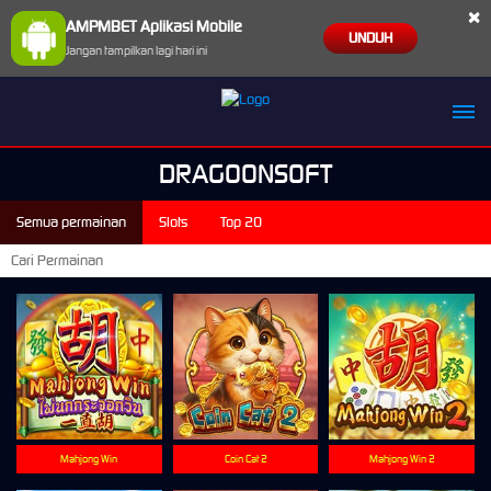
×
AMPMBET Aplikasi Mobile
UNDUH
Jangan tampilkan lagi hari ini
DRAGOONSOFT
Semua permainan
Slots
Top 20
Mahjong Win
Coin Cat 2
Mahjong Win 2