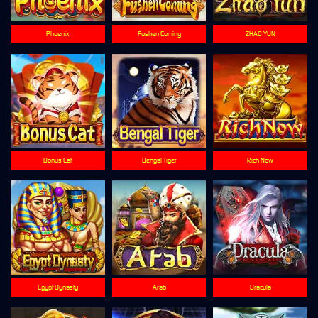
Phoenix
Fushen Coming
ZHAO YUN
Bonus Cat
Bengal Tiger
Rich Now
Egypt Dynasty
Arab
Dracula