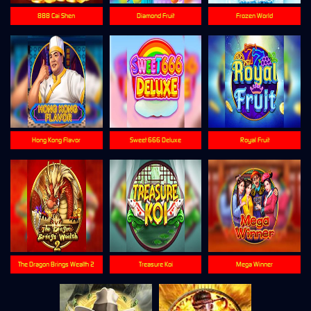
888 Cai Shen
Diamond Fruit
Frozen World
Hong Kong Flavor
Sweet 666 Deluxe
Royal Fruit
The Dragon Brings Wealth 2
Treasure Koi
Mega Winner