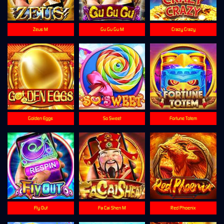
Zeus M
Gu Gu Gu M
Crazy Crazy
Golden Eggs
So Sweet
Fortune Totem
Fly Out
Fa Cai Shen M
Red Phoenix