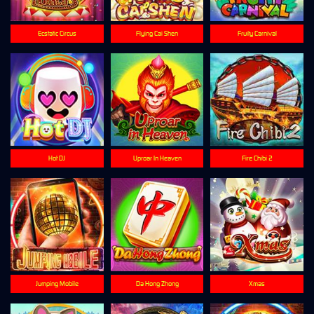
Ecstatic Circus
Flying Cai Shen
Fruity Carnival
Hot DJ
Uproar In Heaven
Fire Chibi 2
Jumping Mobile
Da Hong Zhong
Xmas