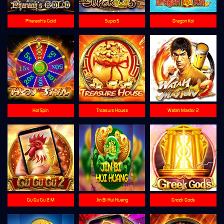
Pharaoh's Gold
Super5
Dragon Koi
Hot Spin
Treasure House
Watah Master 2
Gu Gu Gu 2 M
Jin Bi Hui Huang
Greek Gods