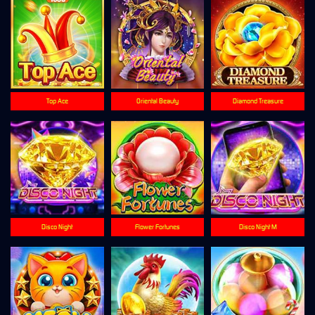
Top Ace
Oriental Beauty
Diamond Treasure
Disco Night
Flower Fortunes
Disco Night M