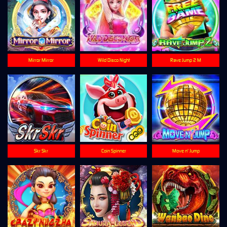
Mirror Mirror
Wild Disco Night
Rave Jump 2 M
Skr Skr
Coin Spinner
Move n' Jump