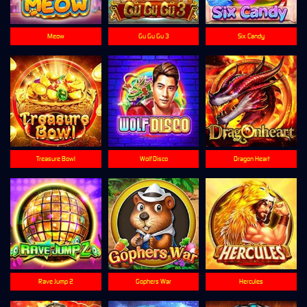
Meow
Gu Gu Gu 3
Six Candy
Treasure Bowl
Wolf Disco
Dragon Heart
Rave Jump 2
Gophers War
Hercules