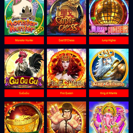
Monster Hunter
God Of Chess
Jump Higher
GuGuGu
Fire Queen
King of Atlantis