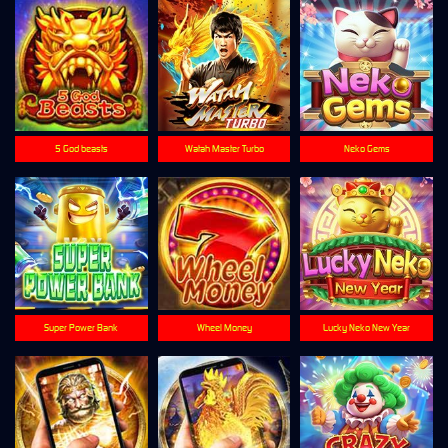
5 God beasts
Watah Master Turbo
Neko Gems
Super Power Bank
Wheel Money
Lucky Neko New Year