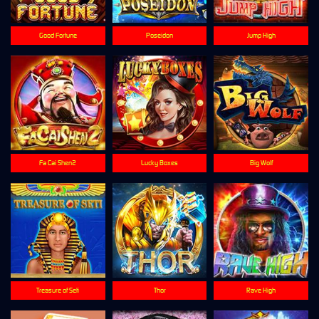
Good Fortune
Poseidon
Jump High
Fa Cai Shen2
Lucky Boxes
Big Wolf
Treasure of Seti
Thor
Rave High