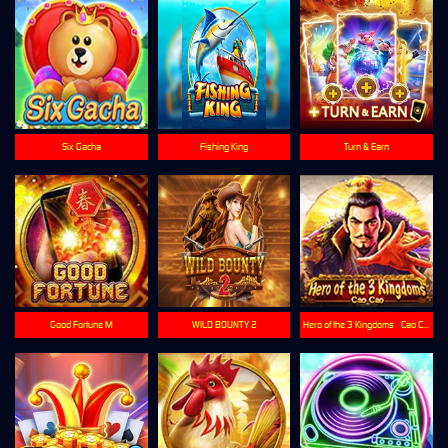
Six Gacha
Fishing King
Turn & Earn
Good Fortune M
WILD BOUNTY 2
Hero of the 3 Kingdoms - Cao Cao