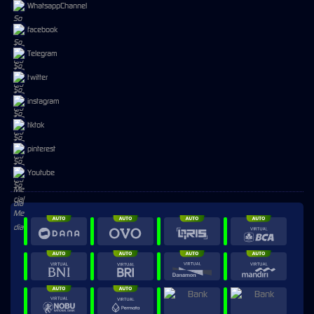
WhatsappChannel
facebook
Telegram
twitter
instagram
tiktok
pinterest
Youtube