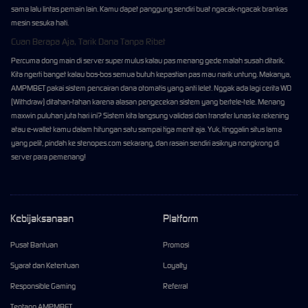
sama lalu lintas pemain lain. Kamu dapet panggung sendiri buat ngacak-ngacak brankas
mesin sesuka hati.
Cuan Berapa Aja, Tarik Dana Tanpa Ribet
Percuma dong main di server super mulus kalau pas menang gede malah susah ditarik.
Kita ngerti banget kalau bos-bos semua butuh kepastian pas mau narik untung. Makanya,
AMPMBET pakai sistem pencairan dana otomatis yang anti lelet. Nggak ada lagi cerita WD
(Withdraw) ditahan-tahan karena alasan pengecekan sistem yang bertele-tele. Menang
maxwin puluhan juta hari ini? Sistem kita langsung validasi dan transfer lunas ke rekening
atau e-wallet kamu dalam hitungan satu sampai tiga menit aja. Yuk, tinggalin situs lama
yang pelit, pindah ke stenopes.com sekarang, dan rasain sendiri asiknya nongkrong di
server para pemenang!
Kebijaksanaan
Platform
Pusat Bantuan
Promosi
Syarat dan Ketentuan
Loyalty
Responsible Gaming
Referral
Tentang AMPMBET