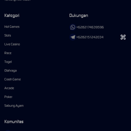
Kategori
Dukungan
Hot Games
+6282174639596
Slots
+6282151242034
Live Casino
Race
Togel
Olahraga
Crash Game
Arcade
Poker
Sabung Ayam
Komunitas