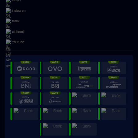
instagram
tiktok
pinterest
Youtube