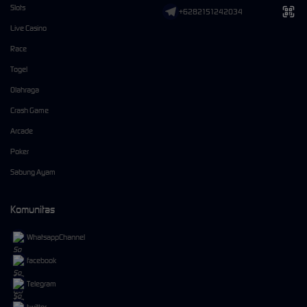
Slots
+6282151242034
Live Casino
Race
Togel
Olahraga
Crash Game
Arcade
Poker
Sabung Ayam
Komunitas
WhatsappChannel
facebook
Telegram
twitter