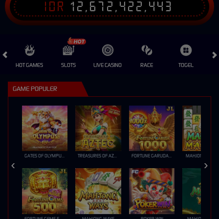
IDR
12,672,422,443
HOT GAMES
SLOTS
LIVE CASINO
RACE
TOGEL
OL
GAME POPULER
GATES OF OLYMPUS POP
TREASURES OF AZTEC
FORTUNE GARUDA 1000
MAHJONG MAX
FORTUNE GEMS 500
MAHJONG WAYS
POKER WIN
MAHJONG WAYS