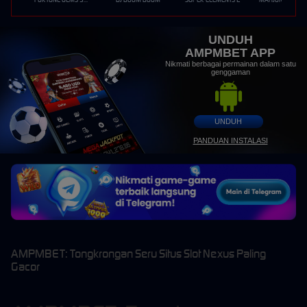
UNDUH
AMPMBET APP
Nikmati berbagai permainan dalam satu
genggaman
UNDUH
PANDUAN INSTALASI
AMPMBET: Tongkrongan Seru Situs Slot Nexus Paling
Gacor