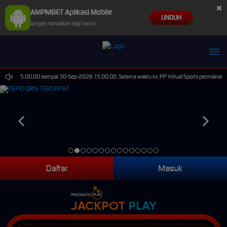
×
AMPMBET Aplikasi Mobile
UNDUH
Jangan tampilkan lagi hari ini
6 dari 15.00.00 sampai 30-Sep-2026 15.00.00. Selama waktu ini, PP Virtual Sports permainan t
Daftar
Masuk
JACKPOT
PLAY