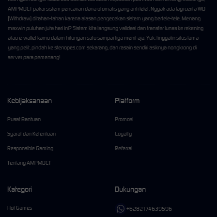
AMPMBET pakai sistem pencairan dana otomatis yang anti lelet. Nggak ada lagi cerita WD
(Withdraw) ditahan-tahan karena alasan pengecekan sistem yang bertele-tele. Menang
maxwin puluhan juta hari ini? Sistem kita langsung validasi dan transfer lunas ke rekening
atau e-wallet kamu dalam hitungan satu sampai tiga menit aja. Yuk, tinggalin situs lama
yang pelit, pindah ke stenopes.com sekarang, dan rasain sendiri asiknya nongkrong di
server para pemenang!
Kebijaksanaan
Platform
Pusat Bantuan
Promosi
Syarat dan Ketentuan
Loyalty
Responsible Gaming
Referral
Tentang AMPMBET
Kategori
Dukungan
Hot Games
+6282174639596