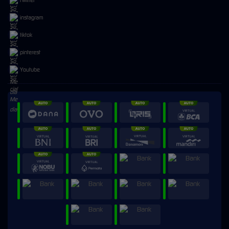
instagram
tiktok
pinterest
Youtube