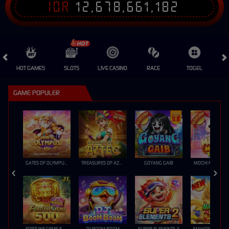
IDR
12,678,661,182
HOT GAMES
SLOTS
LIVE CASINO
RACE
TOGEL
OL
GAME POPULER
GATES OF OLYMPUS POP
TREASURES OF AZTEC
GOYANG GAIB
MOCHI MANIA 1
FORTUNE GEMS 500
DJ BOOM BOOM
SUPER ELEMENTS 2