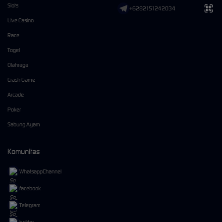
Slots
+6282151242034
Live Casino
Race
Togel
Olahraga
Crash Game
Arcade
Poker
Sabung Ayam
Komunitas
WhatsappChannel
facebook
Telegram
twitter