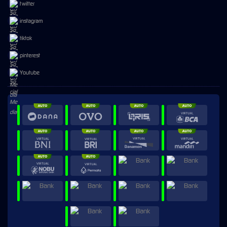
twitter
instagram
tiktok
pinterest
Youtube