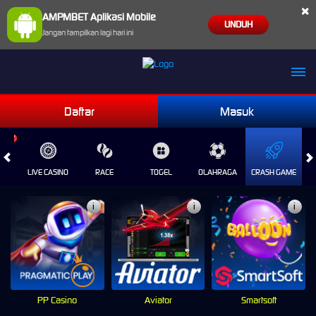
×
AMPMBET Aplikasi Mobile
UNDUH
Jangan tampilkan lagi hari ini
Daftar
Masuk
S
LIVE CASINO
RACE
TOGEL
OLAHRAGA
CRASH GAME
i
i
i
PP Casino
Aviator
Smartsoft