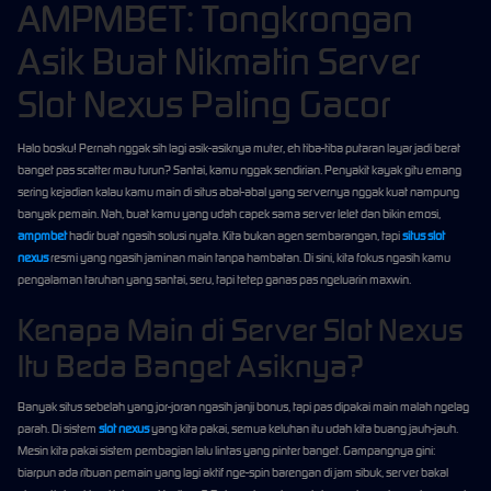
AMPMBET: Tongkrongan
Asik Buat Nikmatin Server
Slot Nexus Paling Gacor
Halo bosku! Pernah nggak sih lagi asik-asiknya muter, eh tiba-tiba putaran layar jadi berat
banget pas scatter mau turun? Santai, kamu nggak sendirian. Penyakit kayak gitu emang
sering kejadian kalau kamu main di situs abal-abal yang servernya nggak kuat nampung
banyak pemain. Nah, buat kamu yang udah capek sama server lelet dan bikin emosi,
ampmbet
hadir buat ngasih solusi nyata. Kita bukan agen sembarangan, tapi
situs slot
nexus
resmi yang ngasih jaminan main tanpa hambatan. Di sini, kita fokus ngasih kamu
pengalaman taruhan yang santai, seru, tapi tetep ganas pas ngeluarin maxwin.
Kenapa Main di Server Slot Nexus
Itu Beda Banget Asiknya?
Banyak situs sebelah yang jor-joran ngasih janji bonus, tapi pas dipakai main malah ngelag
parah. Di sistem
slot nexus
yang kita pakai, semua keluhan itu udah kita buang jauh-jauh.
Mesin kita pakai sistem pembagian lalu lintas yang pinter banget. Gampangnya gini:
biarpun ada ribuan pemain yang lagi aktif nge-spin barengan di jam sibuk, server bakal