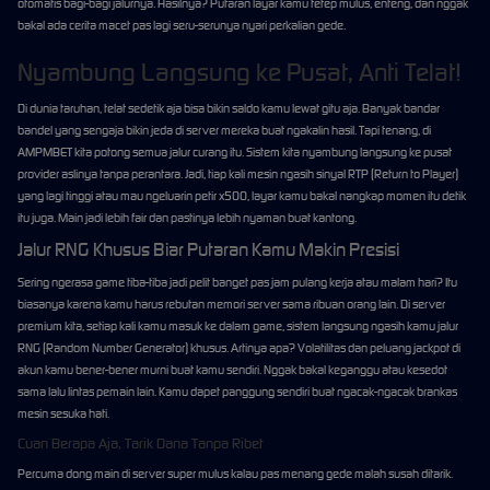
otomatis bagi-bagi jalurnya. Hasilnya? Putaran layar kamu tetep mulus, enteng, dan nggak
bakal ada cerita macet pas lagi seru-serunya nyari perkalian gede.
Nyambung Langsung ke Pusat, Anti Telat!
Di dunia taruhan, telat sedetik aja bisa bikin saldo kamu lewat gitu aja. Banyak bandar
bandel yang sengaja bikin jeda di server mereka buat ngakalin hasil. Tapi tenang, di
AMPMBET kita potong semua jalur curang itu. Sistem kita nyambung langsung ke pusat
provider aslinya tanpa perantara. Jadi, tiap kali mesin ngasih sinyal RTP (Return to Player)
yang lagi tinggi atau mau ngeluarin petir x500, layar kamu bakal nangkap momen itu detik
itu juga. Main jadi lebih fair dan pastinya lebih nyaman buat kantong.
Jalur RNG Khusus Biar Putaran Kamu Makin Presisi
Sering ngerasa game tiba-tiba jadi pelit banget pas jam pulang kerja atau malam hari? Itu
biasanya karena kamu harus rebutan memori server sama ribuan orang lain. Di server
premium kita, setiap kali kamu masuk ke dalam game, sistem langsung ngasih kamu jalur
RNG (Random Number Generator) khusus. Artinya apa? Volatilitas dan peluang jackpot di
akun kamu bener-bener murni buat kamu sendiri. Nggak bakal keganggu atau kesedot
sama lalu lintas pemain lain. Kamu dapet panggung sendiri buat ngacak-ngacak brankas
mesin sesuka hati.
Cuan Berapa Aja, Tarik Dana Tanpa Ribet
Percuma dong main di server super mulus kalau pas menang gede malah susah ditarik.