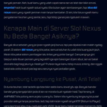
banyak pemain. Nah, buat kamu yang udah capek sama server lelet dan bikin emosi,
ampmbet
hadir buat ngasih solusi nyata. Kita bukan agen sembarangan, tapi
situs slot
nexus
resmi yang ngasih jaminan main tanpa hambatan. Di sini, kita fokus ngasih kamu
pengalaman taruhan yang santai, seru, tapi tetep ganas pas ngeluarin maxwin.
Kenapa Main di Server Slot Nexus
Itu Beda Banget Asiknya?
Banyak situs sebelah yang jor-joran ngasih janji bonus, tapi pas dipakai main malah ngelag
parah. Di sistem
slot nexus
yang kita pakai, semua keluhan itu udah kita buang jauh-jauh.
Mesin kita pakai sistem pembagian lalu lintas yang pinter banget. Gampangnya gini:
biarpun ada ribuan pemain yang lagi aktif nge-spin barengan di jam sibuk, server bakal
otomatis bagi-bagi jalurnya. Hasilnya? Putaran layar kamu tetep mulus, enteng, dan nggak
bakal ada cerita macet pas lagi seru-serunya nyari perkalian gede.
Nyambung Langsung ke Pusat, Anti Telat!
Di dunia taruhan, telat sedetik aja bisa bikin saldo kamu lewat gitu aja. Banyak bandar
bandel yang sengaja bikin jeda di server mereka buat ngakalin hasil. Tapi tenang, di
AMPMBET kita potong semua jalur curang itu. Sistem kita nyambung langsung ke pusat
provider aslinya tanpa perantara. Jadi, tiap kali mesin ngasih sinyal RTP (Return to Player)
yang lagi tinggi atau mau ngeluarin petir x500, layar kamu bakal nangkap momen itu detik