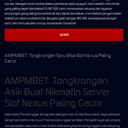
inovasi. Sebagai merek teratas dalam permainan sabung ayam, kami adalah mitra Anda
yang paling dapat diandalkan! Di WS168, kami menawarkan peluang dan layanan
keuntungan yang paling komprehensif dan dapat diandalkan, memastikan pengembalian
maksimum atas investasi Anda. Bergabunglah dengan WS168, berkolaborasi dengan
kami, dan memulai jalan menuju kesuksesan bersama!
MAIN
AMPMBET: Tongkrongan Seru Situs Slot Nexus Paling
Gacor
AMPMBET: Tongkrongan
Asik Buat Nikmatin Server
Slot Nexus Paling Gacor
Halo bosku! Pernah nggak sih lagi asik-asiknya muter, eh tiba-tiba putaran layar jadi berat
banget pas scatter mau turun? Santai, kamu nggak sendirian. Penyakit kayak gitu emang
sering kejadian kalau kamu main di situs abal-abal yang servernya nggak kuat nampung