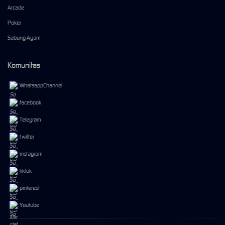
Arcade
Poker
Sabung Ayam
Komunitas
WhatsappChannel
facebook
Telegram
twitter
instagram
tiktok
pinterest
Youtube