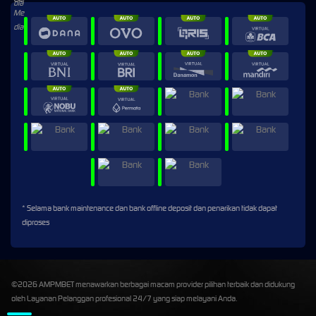
* Selama bank maintenance dan bank offline deposit dan penarikan tidak dapat
diproses
©2026 AMPMBET menawarkan berbagai macam provider pilihan terbaik dan didukung
oleh Layanan Pelanggan profesional 24/7 yang siap melayani Anda.