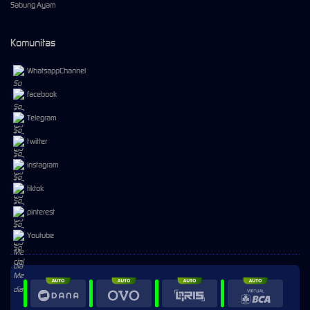
Sabung Ayam
Komunitas
WhatsappChannel
facebook
Telegram
twitter
instagram
tiktok
pinterest
Youtube