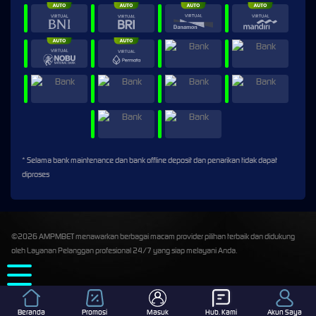
* Selama bank maintenance dan bank offline deposit dan penarikan tidak dapat
diproses
©2026 AMPMBET menawarkan berbagai macam provider pilihan terbaik dan didukung
oleh Layanan Pelanggan profesional 24/7 yang siap melayani Anda.
Beranda
Promosi
Masuk
Hub. Kami
Akun Saya