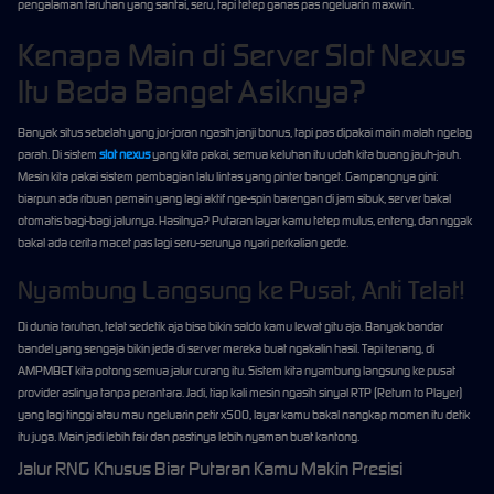
pengalaman taruhan yang santai, seru, tapi tetep ganas pas ngeluarin maxwin.
Kenapa Main di Server Slot Nexus
Itu Beda Banget Asiknya?
Banyak situs sebelah yang jor-joran ngasih janji bonus, tapi pas dipakai main malah ngelag
parah. Di sistem
slot nexus
yang kita pakai, semua keluhan itu udah kita buang jauh-jauh.
Mesin kita pakai sistem pembagian lalu lintas yang pinter banget. Gampangnya gini:
biarpun ada ribuan pemain yang lagi aktif nge-spin barengan di jam sibuk, server bakal
otomatis bagi-bagi jalurnya. Hasilnya? Putaran layar kamu tetep mulus, enteng, dan nggak
bakal ada cerita macet pas lagi seru-serunya nyari perkalian gede.
Nyambung Langsung ke Pusat, Anti Telat!
Di dunia taruhan, telat sedetik aja bisa bikin saldo kamu lewat gitu aja. Banyak bandar
bandel yang sengaja bikin jeda di server mereka buat ngakalin hasil. Tapi tenang, di
AMPMBET kita potong semua jalur curang itu. Sistem kita nyambung langsung ke pusat
provider aslinya tanpa perantara. Jadi, tiap kali mesin ngasih sinyal RTP (Return to Player)
yang lagi tinggi atau mau ngeluarin petir x500, layar kamu bakal nangkap momen itu detik
itu juga. Main jadi lebih fair dan pastinya lebih nyaman buat kantong.
Jalur RNG Khusus Biar Putaran Kamu Makin Presisi