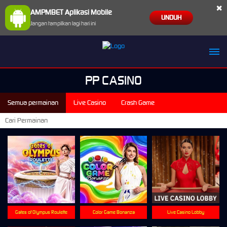
×
AMPMBET Aplikasi Mobile
UNDUH
Jangan tampilkan lagi hari ini
PP CASINO
Semua permainan
Live Casino
Crash Game
Gates of Olympus Roulette
Color Game Bonanza
Live Casino Lobby