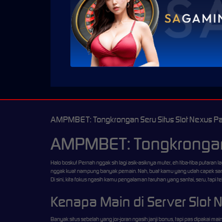
AMPMBET: Tongkrongan Seru Situs Slot Nexus Pa
AMPMBET: Tongkrongan A
Halo bosku! Pernah nggak sih lagi asik-asiknya muter, eh tiba-tiba putaran 
nggak kuat nampung banyak pemain. Nah, buat kamu yang udah capek sama 
Di sini, kita fokus ngasih kamu pengalaman taruhan yang santai, seru, tapi 
Kenapa Main di Server Slot 
Banyak situs sebelah yang jor-joran ngasih janji bonus, tapi pas dipakai ma