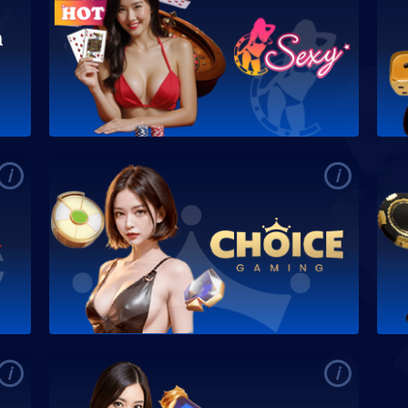
i
i
i
i