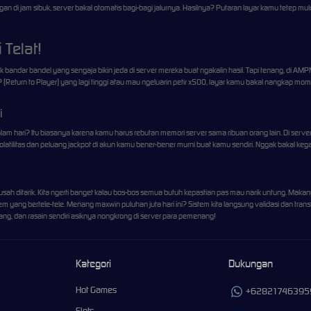
an di jam sibuk, server bakal otomatis bagi-bagi jalurnya. Hasilnya? Putaran layar kamu tetep mul
Telat!
anyak bandar bandel yang sengaja bikin jeda di server mereka buat ngakalin hasil. Tapi tenang, di 
TP (Return to Player) yang lagi tinggi atau mau ngeluarin petir x500, layar kamu bakal nangkap momen
i
malam hari? Itu biasanya karena kamu harus rebutan memori server sama ribuan orang lain. Di serv
atilitas dan peluang jackpot di akun kamu bener-bener murni buat kamu sendiri. Nggak bakal keg
h ditarik. Kita ngerti banget kalau bos-bos semua butuh kepastian pas mau narik untung. Makan
m yang bertele-tele. Menang maxwin puluhan juta hari ini? Sistem kita langsung validasi dan trans
arang, dan rasain sendiri asiknya nongkrong di server para pemenang!
Kategori
Dukungan
Hot Games
+62821746395
Slots