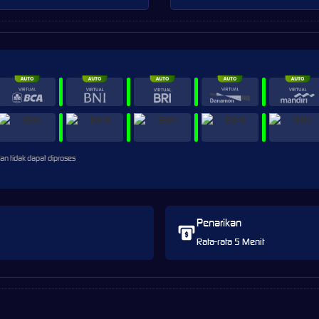
an tidak dapat diproses
Penarikan
Rata-rata 5 Menit