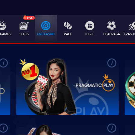
 GAMES
SLOTS
LIVE CASINO
RACE
TOGEL
OLAHRAGA
CRASH
i
i
i
i