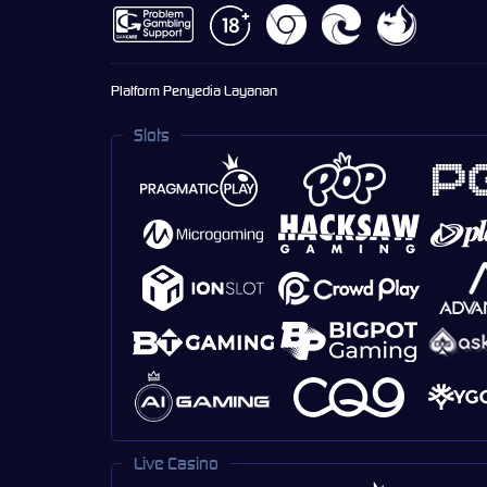
Platform Penyedia Layanan
Slots
Live Casino