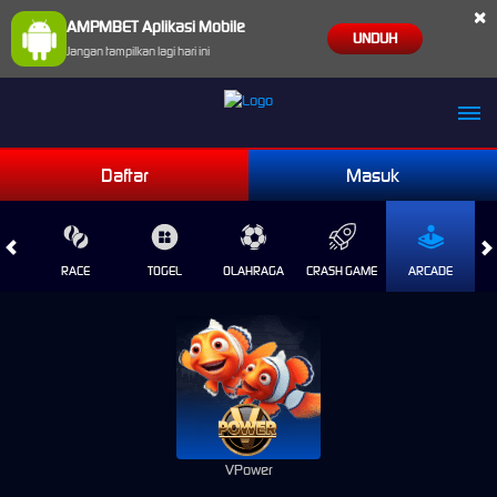
×
AMPMBET Aplikasi Mobile
UNDUH
Jangan tampilkan lagi hari ini
Daftar
Masuk
SINO
RACE
TOGEL
OLAHRAGA
CRASH GAME
ARCADE
VPower