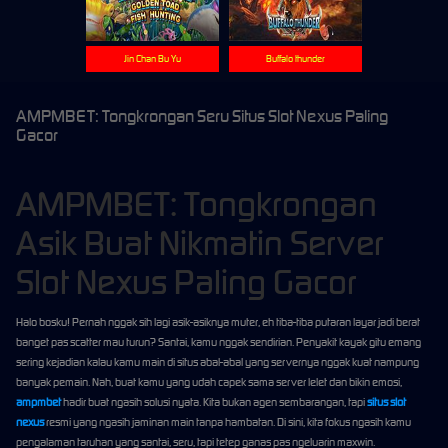
Jin Chan Bu Yu
Buffalo thunder
AMPMBET: Tongkrongan Seru Situs Slot Nexus Paling
Gacor
AMPMBET: Tongkrongan
Asik Buat Nikmatin Server
Slot Nexus Paling Gacor
Halo bosku! Pernah nggak sih lagi asik-asiknya muter, eh tiba-tiba putaran layar jadi berat
banget pas scatter mau turun? Santai, kamu nggak sendirian. Penyakit kayak gitu emang
sering kejadian kalau kamu main di situs abal-abal yang servernya nggak kuat nampung
banyak pemain. Nah, buat kamu yang udah capek sama server lelet dan bikin emosi,
ampmbet
hadir buat ngasih solusi nyata. Kita bukan agen sembarangan, tapi
situs slot
nexus
resmi yang ngasih jaminan main tanpa hambatan. Di sini, kita fokus ngasih kamu
pengalaman taruhan yang santai, seru, tapi tetep ganas pas ngeluarin maxwin.