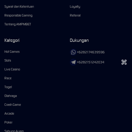
Syarat dan Ketentuan
Loyalty
Responsible Gaming
Referral
Tentang AMPMBET
Kategori
Dukungan
Hot Games
+6282174639596
Slots
+6282151242034
Live Casino
Race
Togel
Olahraga
Crash Game
Arcade
Poker
Sabung Ayam