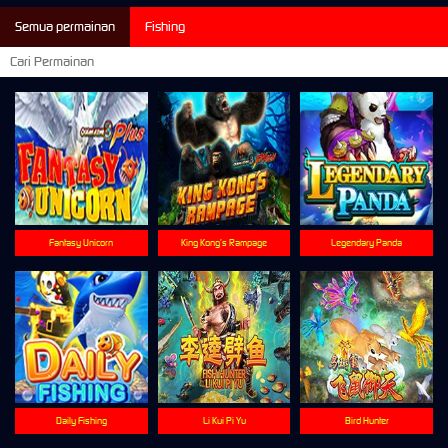
Semua permainan
Fishing
Fantasy Unicorn
King Kong’s Rampage
Legendary Panda
Daily Fishing
Li Kui Pi Yu
Bird Hunter