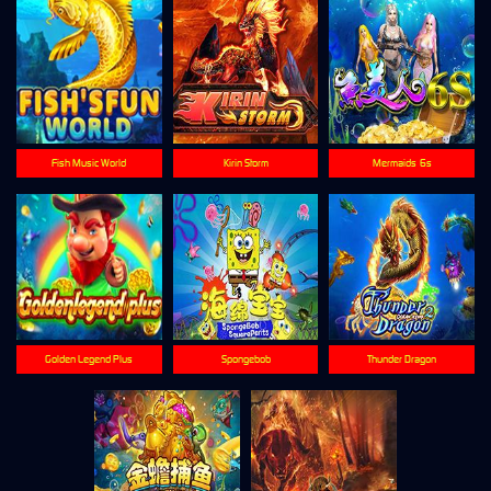
Fish Music World
Kirin Storm
Mermaids-6s
Golden Legend Plus
Spongebob
Thunder Dragon