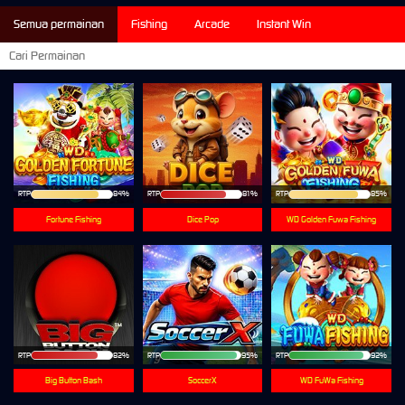
Semua permainan
Fishing
Arcade
Instant Win
RTP
84%
RTP
81%
RTP
85%
Fortune Fishing
Dice Pop
WD Golden Fuwa Fishing
RTP
82%
RTP
95%
RTP
92%
Big Button Bash
SoccerX
WD FuWa Fishing