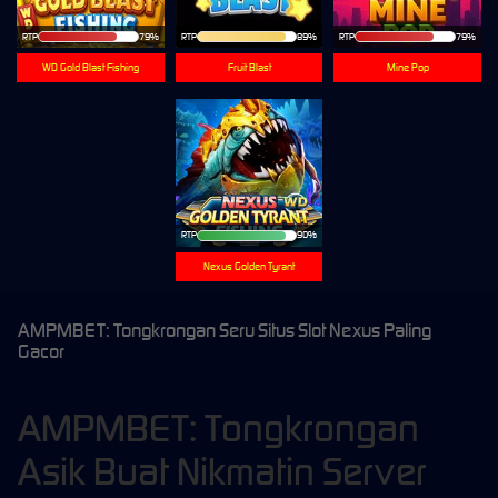
RTP
79%
RTP
89%
RTP
79%
WD Gold Blast Fishing
Fruit Blast
Mine Pop
RTP
90%
Nexus Golden Tyrant
AMPMBET: Tongkrongan Seru Situs Slot Nexus Paling
Gacor
AMPMBET: Tongkrongan
Asik Buat Nikmatin Server