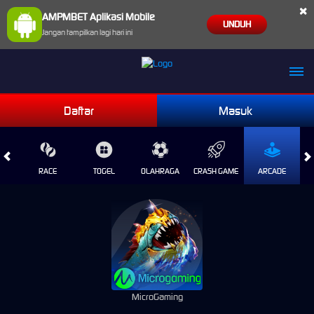
×
AMPMBET Aplikasi Mobile
UNDUH
Jangan tampilkan lagi hari ini
Daftar
Masuk
SINO
RACE
TOGEL
OLAHRAGA
CRASH GAME
ARCADE
MicroGaming