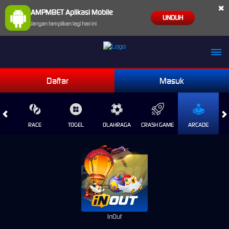
×
AMPMBET Aplikasi Mobile
UNDUH
Jangan tampilkan lagi hari ini
Daftar
Masuk
SINO
RACE
TOGEL
OLAHRAGA
CRASH GAME
ARCADE
InOut