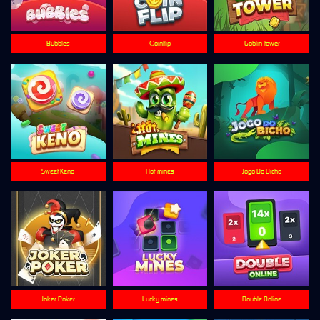
Bubbles
Сoinflip
Goblin-tower
Sweet Keno
Hot-mines
Jogo Do Bicho
Joker Poker
Lucky mines
Double Online