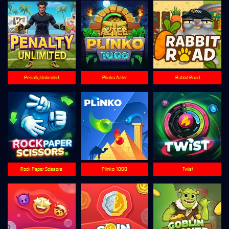
Penalty Unlimited
Plinko Aztec
Rabbit Road
Rock Paper Scissors
Plinko 1000
Twist