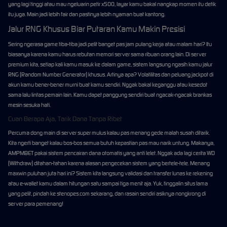
yang lagi tinggi atau mau ngeluarin petir x500, layar kamu bakal nangkap momen itu detik
itu juga. Main jadi lebih fair dan pastinya lebih nyaman buat kantong.
Jalur RNG Khusus Biar Putaran Kamu Makin Presisi
Sering ngerasa game tiba-tiba jadi pelit banget pas jam pulang kerja atau malam hari? Itu
biasanya karena kamu harus rebutan memori server sama ribuan orang lain. Di server
premium kita, setiap kali kamu masuk ke dalam game, sistem langsung ngasih kamu jalur
RNG (Random Number Generator) khusus. Artinya apa? Volatilitas dan peluang jackpot di
akun kamu bener-bener murni buat kamu sendiri. Nggak bakal keganggu atau kesedot
sama lalu lintas pemain lain. Kamu dapet panggung sendiri buat ngacak-ngacak brankas
mesin sesuka hati.
Cuan Berapa Aja, Tarik Dana Tanpa Ribet
Percuma dong main di server super mulus kalau pas menang gede malah susah ditarik.
Kita ngerti banget kalau bos-bos semua butuh kepastian pas mau narik untung. Makanya,
AMPMBET pakai sistem pencairan dana otomatis yang anti lelet. Nggak ada lagi cerita WD
(Withdraw) ditahan-tahan karena alasan pengecekan sistem yang bertele-tele. Menang
maxwin puluhan juta hari ini? Sistem kita langsung validasi dan transfer lunas ke rekening
atau e-wallet kamu dalam hitungan satu sampai tiga menit aja. Yuk, tinggalin situs lama
yang pelit, pindah ke stenopes.com sekarang, dan rasain sendiri asiknya nongkrong di
server para pemenang!