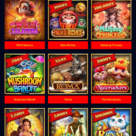
Wild Calavera
Neko Riches
Mahjong Princess
Mushroom Bandit
Roma
The Nutcrackers