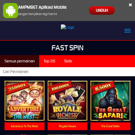
×
AMPMBET Aplikasi Mobile
UNDUH
Jangan tampilkan lagi hari ini
FAST SPIN
Semua permainan
Top 20
Slots
Adventure To The West
Royale House
The Great Safari