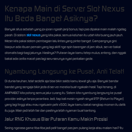
Kenapa Main di Server Slot Nexus
Itu Beda Banget Asiknya?
Banyak situs sebelah yang jor-joran ngasih janji bonus, tapi pas dipakai main malah ngelag
parah. Di sistem
slot nexus
yang kita pakai, semua keluhan itu udah kita buang jauh-jauh.
Mesin kita pakai sistem pembagian lalu lintas yang pinter banget. Gampangnya gini:
biarpun ada ribuan pemain yang lagi aktif nge-spin barengan di jam sibuk, server bakal
otomatis bagi-bagi jalurnya. Hasilnya? Putaran layar kamu tetep mulus, enteng, dan nggak
bakal ada cerita macet pas lagi seru-serunya nyari perkalian gede.
Nyambung Langsung ke Pusat, Anti Telat!
Di dunia taruhan, telat sedetik aja bisa bikin saldo kamu lewat gitu aja. Banyak bandar
bandel yang sengaja bikin jeda di server mereka buat ngakalin hasil. Tapi tenang, di
AMPMBET kita potong semua jalur curang itu. Sistem kita nyambung langsung ke pusat
provider aslinya tanpa perantara. Jadi, tiap kali mesin ngasih sinyal RTP (Return to Player)
yang lagi tinggi atau mau ngeluarin petir x500, layar kamu bakal nangkap momen itu detik
itu juga. Main jadi lebih fair dan pastinya lebih nyaman buat kantong.
Jalur RNG Khusus Biar Putaran Kamu Makin Presisi
Sering ngerasa game tiba-tiba jadi pelit banget pas jam pulang kerja atau malam hari? Itu