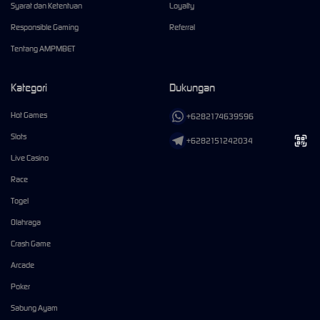
Syarat dan Ketentuan
Loyalty
Responsible Gaming
Referral
Tentang AMPMBET
Kategori
Dukungan
Hot Games
+6282174639596
Slots
+6282151242034
Live Casino
Race
Togel
Olahraga
Crash Game
Arcade
Poker
Sabung Ayam