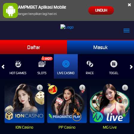
×
AMPMBET Aplikasi Mobile
UNDUH
Jangan tampilkan lagi hari ini
Daftar
Masuk
HOT GAMES
SLOTS
LIVE CASINO
RACE
TOGEL
OL
i
i
i
ION Casino
PP Casino
MG Live