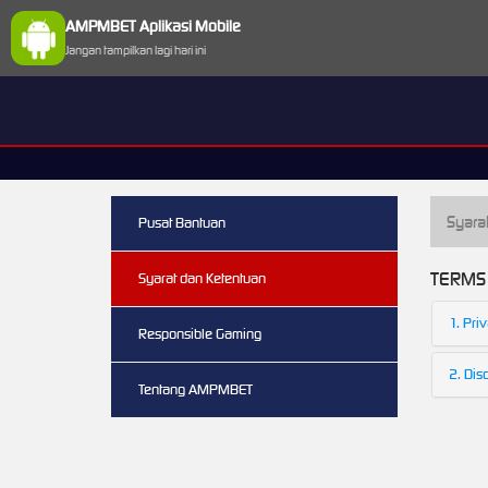
AMPMBET Aplikasi Mobile
Jangan tampilkan lagi hari ini
Syara
Pusat Bantuan
TERMS 
Syarat dan Ketentuan
1. Pri
Responsible Gaming
2. Dis
Tentang AMPMBET