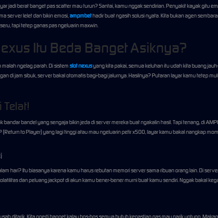
layar jadi berat banget pas scatter mau turun? Santai, kamu nggak sendirian. Penyakit kayak gitu 
 server lelet dan bikin emosi,
ampmbet
hadir buat ngasih solusi nyata. Kita bukan agen sembara
seru, tapi tetep ganas pas ngeluarin maxwin.
 Nexus Itu Beda Banget Asiknya?
in malah ngelag parah. Di sistem
slot nexus
yang kita pakai, semua keluhan itu udah kita buang jauh-
an di jam sibuk, server bakal otomatis bagi-bagi jalurnya. Hasilnya? Putaran layar kamu tetep mul
Telat!
anyak bandar bandel yang sengaja bikin jeda di server mereka buat ngakalin hasil. Tapi tenang, di 
TP (Return to Player) yang lagi tinggi atau mau ngeluarin petir x500, layar kamu bakal nangkap momen
i
malam hari? Itu biasanya karena kamu harus rebutan memori server sama ribuan orang lain. Di serv
atilitas dan peluang jackpot di akun kamu bener-bener murni buat kamu sendiri. Nggak bakal ke
ah ditarik. Kita ngerti banget kalau bos-bos semua butuh kepastian pas mau narik untung. Makan