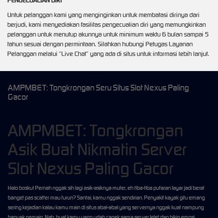
PENGECUALIAN DIRI
Untuk pelanggan kami yang menginginkan untuk membatasi dirinya dari
berjudi, kami menyediakan fasilitas pengecualian diri yang memungkinkan
pelanggan untuk menutup akunnya untuk minimum waktu 6 bulan sampai 5
tahun sesuai dengan permintaan. Silahkan hubungi Petugas Layanan
Pelanggan melalui “Live Chat” yang ada di situs untuk informasi lebih lanjut.
AMPMBET: Tongkrongan Seru Situs Slot Nexus Paling
Gacor
AMPMBET: Tongkrongan
Asik Buat Nikmatin Server
Slot Nexus Paling Gacor
Halo bosku! Pernah nggak sih lagi asik-asiknya muter, eh tiba-tiba putaran layar jadi berat
banget pas scatter mau turun? Santai, kamu nggak sendirian. Penyakit kayak gitu emang
sering kejadian kalau kamu main di situs abal-abal yang servernya nggak kuat nampung
banyak pemain. Nah, buat kamu yang udah capek sama server lelet dan bikin emosi,