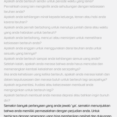
Apakah anda bertaruh sendiri untuk periode waktu yang lama?
Pernahkah orang lain mengkritik anda sehubungan dengan kebiasaan
taruhan anda?
Apakah anda kehilangan minat kepada keluarga, teman atau hobi anda
karena taruhan?
Apakah anda pernah berbohong untuk menutupi jumlah dana atau waktu
yang anda habiskan untuk bertaruh?
Apakah anda berbohong, mencuri atau meminjam untuk memelihara
kebiasaan bertaruh anda?
Apakah anda enggan untuk menggunakan dana taruhan anda untuk
sesuatu yang lainnya?
Apakah anda bertaruh sampai anda kehilangan semua uang anda?
Setelah kalah, apakah anda merasa bahwa anda harus mencoba dan
memenangkan kembali kekalahan anda secepatnya?
Jika anda kehabisan uang ketika bertaruh, apakah anda merasa kalah dan
dalam keputusasaan dan merasa butuh untuk bertaruh lagi secepatnya?
Apakah argumentasi, frustasi atau kekecewaan membuat anda
menginginkan untuk bertaruh lagi?
Apakah bertaruh membuat anda merasa depresi atau bahkan ingin bunuh
diri?
Semakin banyak pertanyaan yang anda jawab 'ya', semakin menunjukkan
bahwa anda memiliki permasalahan dengan perjudian anda. Untuk
berbicara dengan seseorang yang bisa memberikan nasihat dan dukungan,