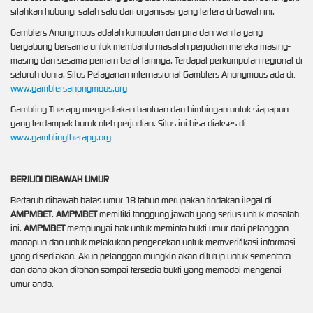
silahkan hubungi salah satu dari organisasi yang tertera di bawah ini.
Gamblers Anonymous adalah kumpulan dari pria dan wanita yang
bergabung bersama untuk membantu masalah perjudian mereka masing-
masing dan sesama pemain berat lainnya. Terdapat perkumpulan regional di
seluruh dunia. Situs Pelayanan internasional Gamblers Anonymous ada di:
www.gamblersanonymous.org
Gambling Therapy menyediakan bantuan dan bimbingan untuk siapapun
yang terdampak buruk oleh perjudian. Situs ini bisa diakses di:
www.gamblingtherapy.org
BERJUDI DIBAWAH UMUR
Bertaruh dibawah batas umur 18 tahun merupakan tindakan ilegal di
AMPMBET
.
AMPMBET
memiliki tanggung jawab yang serius untuk masalah
ini.
AMPMBET
mempunyai hak untuk meminta bukti umur dari pelanggan
manapun dan untuk melakukan pengecekan untuk memverifikasi informasi
yang disediakan. Akun pelanggan mungkin akan ditutup untuk sementara
dan dana akan ditahan sampai tersedia bukti yang memadai mengenai
umur anda.