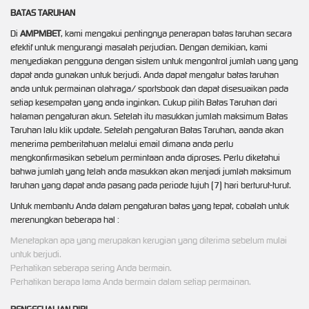
BATAS TARUHAN
Di
AMPMBET
, kami mengakui pentingnya penerapan batas taruhan secara
efektif untuk mengurangi masalah perjudian. Dengan demikian, kami
menyediakan pengguna dengan sistem untuk mengontrol jumlah uang yang
dapat anda gunakan untuk berjudi. Anda dapat mengatur batas taruhan
anda untuk permainan olahraga/ sportsbook dan dapat disesuaikan pada
setiap kesempatan yang anda inginkan. Cukup pilih Batas Taruhan dari
halaman pengaturan akun. Setelah itu masukkan jumlah maksimum Batas
Taruhan lalu klik update. Setelah pengaturan Batas Taruhan, aanda akan
menerima pemberitahuan melalui email dimana anda perlu
mengkonfirmasikan sebelum permintaan anda diproses. Perlu diketahui
bahwa jumlah yang telah anda masukkan akan menjadi jumlah maksimum
taruhan yang dapat anda pasang pada periode tujuh (7) hari berturut-turut.
Untuk membantu Anda dalam pengaturan batas yang tepat, cobalah untuk
merenungkan beberapa hal :
Menetapkan apa yang merupakan kerugian yang diterima sebelum mulai
untuk berjudi.
Perhatikan seberapa sering Anda bermain.
Perhatikan berapa lama Anda bermain dalam setiap permainan.