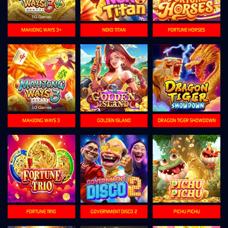
MAHJONG WAYS 3+
NEKO TITAN
FORTUNE HORSES
MAHJONG WAYS 3
GOLDEN ISLAND
DRAGON TIGER SHOWDOWN
FORTUNE TRIO
GOVERNMENT DISCO 2
PICHU PICHU