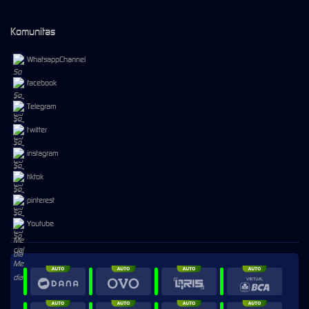
Komunitas
WhatsappChannel
facebook
Telegram
twitter
instagram
tiktok
pinterest
Youtube