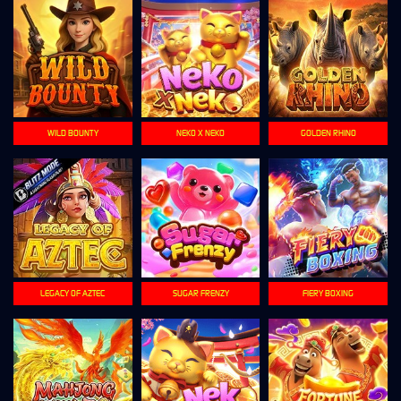
WILD BOUNTY
NEKO X NEKO
GOLDEN RHINO
LEGACY OF AZTEC
SUGAR FRENZY
FIERY BOXING