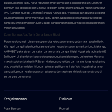
biasanya karena kamu harus rebutan memori server sama ribuan orang lain. Di server
premium kita, setiap kali kamu masuk ke dalam game, sistem langsung ngasih kamu jalur
RNG (Random Number Generator) khusus. Artinya apa? Volatilitas dan peluang jackpot di
akun kamu bener-bener murni buat kamu sendiri. Nggak bakal keganggu atau kesedot
sama lalu lintas pemain lain. Kamu dapet panggung sendiri buat ngacak-ngacak brankas
mesin sesuka hati.
Cuan Berapa Aja, Tarik Dana Tanpa Ribet
Percuma dong main di server super mulus kalau pas menang gede malah susah ditarik.
Kita ngerti banget kalau bos-bos semua butuh kepastian pas mau narik untung. Makanya,
AMPMBET pakai sistem pencairan dana otomatis yang anti lelet. Nggak ada lagi cerita WD
(Withdraw) ditahan-tahan karena alasan pengecekan sistem yang bertele-tele. Menang
maxwin puluhan juta hari ini? Sistem kita langsung validasi dan transfer lunas ke rekening
atau e-wallet kamu dalam hitungan satu sampai tiga menit aja. Yuk, tinggalin situs lama
yang pelit, pindah ke stenopes.com sekarang, dan rasain sendiri asiknya nongkrong di
server para pemenang!
Kebijaksanaan
Platform
Pusat Bantuan
Promosi