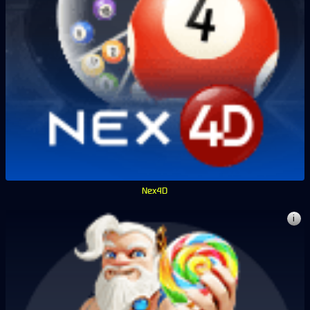
Nex4D
i