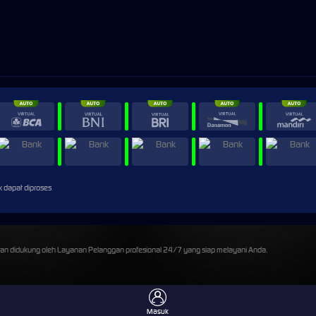
k dapat diproses
n didukung oleh Layanan Pelanggan profesional 24/7 yang siap melayani Anda.
Masuk