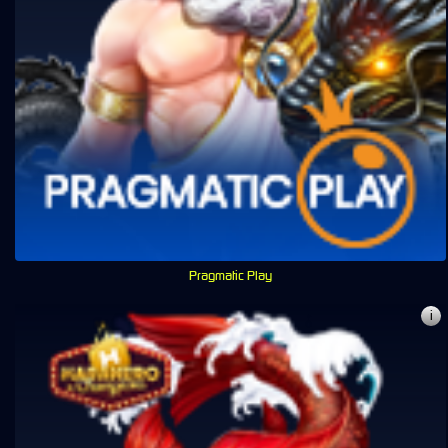
Pragmatic Play
i