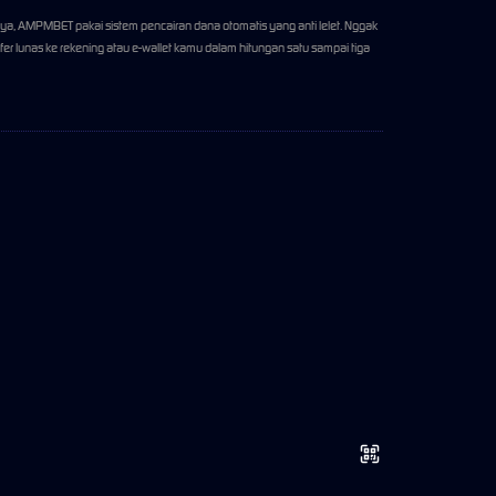
ya, AMPMBET pakai sistem pencairan dana otomatis yang anti lelet. Nggak
sfer lunas ke rekening atau e-wallet kamu dalam hitungan satu sampai tiga