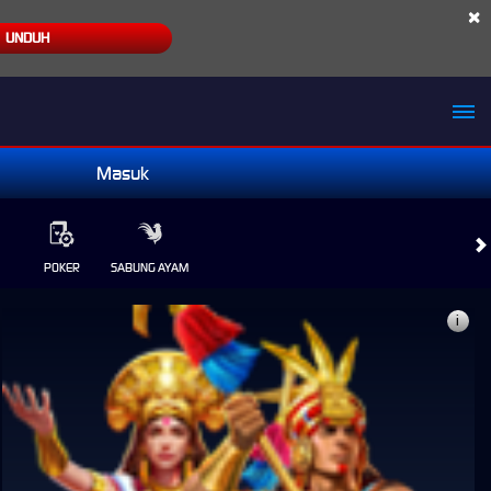
×
UNDUH
Masuk
POKER
SABUNG AYAM
i