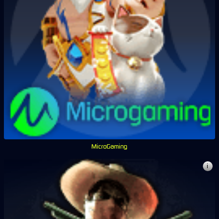
MicroGaming
i