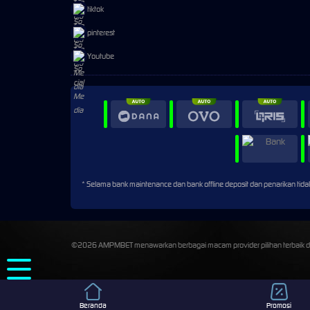
tiktok
pinterest
Youtube
* Selama bank maintenance dan bank offline deposit dan penarikan tida
©2026 AMPMBET menawarkan berbagai macam provider pilihan terbaik da
Beranda
Promosi