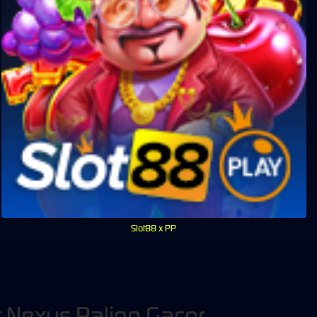
Slot88 x PP
 Nexus Paling Gacor