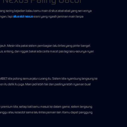
emang sering kejadian kalau kamu main di situs abal-abal yang servernya
ngan, tapi
situs slot nexus
resmi yang ngasih jaminan main tanpa
jauh. Mesin kita pakai sistem pembagian lalu lintas yang pinter banget.
us, enteng, dan nggak bakal ada cerita macet pas lagi seru-serunya nyari
AMPMBET kita potong semua jalur curang itu. Sistem kita nyambung langsung ke
 itu detik itu juga. Main jadi lebih fair dan pastinya lebih nyaman buat
er premium kita, setiap kali kamu masuk ke dalam game, sistem langsung
ganggu atau kesedot sama lalu lintas pemain lain. Kamu dapet panggung