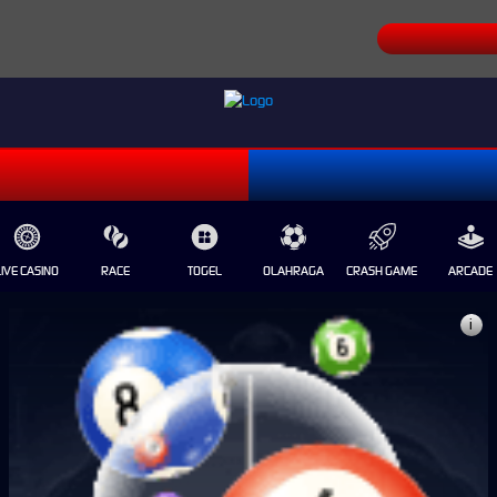
LIVE CASINO
RACE
TOGEL
OLAHRAGA
CRASH GAME
ARCADE
i