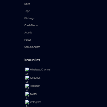
Race
Togel
Olahraga
Crash Game
Arcade
Poker
Sabung Ayam
Komunitas
WhatsappChannel
facebook
Telegram
twitter
instagram