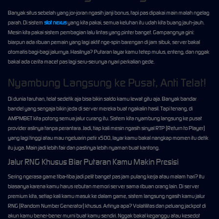
Banyak situs sebelah yang jor-joran ngasih janji bonus, tapi pas dipakai main malah ngelag
parah. Di sistem
slot nexus
yang kita pakai, semua keluhan itu udah kita buang jauh-jauh.
Mesin kita pakai sistem pembagian lalu lintas yang pinter banget. Gampangnya gini:
biarpun ada ribuan pemain yang lagi aktif nge-spin barengan di jam sibuk, server bakal
otomatis bagi-bagi jalurnya. Hasilnya? Putaran layar kamu tetep mulus, enteng, dan nggak
bakal ada cerita macet pas lagi seru-serunya nyari perkalian gede.
Nyambung Langsung ke Pusat, Anti Telat!
Di dunia taruhan, telat sedetik aja bisa bikin saldo kamu lewat gitu aja. Banyak bandar
bandel yang sengaja bikin jeda di server mereka buat ngakalin hasil. Tapi tenang, di
AMPMBET kita potong semua jalur curang itu. Sistem kita nyambung langsung ke pusat
provider aslinya tanpa perantara. Jadi, tiap kali mesin ngasih sinyal RTP (Return to Player)
yang lagi tinggi atau mau ngeluarin petir x500, layar kamu bakal nangkap momen itu detik
itu juga. Main jadi lebih fair dan pastinya lebih nyaman buat kantong.
Jalur RNG Khusus Biar Putaran Kamu Makin Presisi
Sering ngerasa game tiba-tiba jadi pelit banget pas jam pulang kerja atau malam hari? Itu
biasanya karena kamu harus rebutan memori server sama ribuan orang lain. Di server
premium kita, setiap kali kamu masuk ke dalam game, sistem langsung ngasih kamu jalur
RNG (Random Number Generator) khusus. Artinya apa? Volatilitas dan peluang jackpot di
akun kamu bener-bener murni buat kamu sendiri. Nggak bakal keganggu atau kesedot