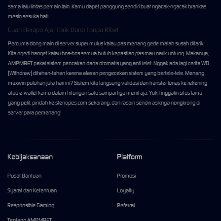
sama lalu lintas pemain lain. Kamu dapet panggung sendiri buat ngacak-ngacak brankas
mesin sesuka hati.
Cuan Berapa Aja, Tarik Dana Tanpa Ribet
Percuma dong main di server super mulus kalau pas menang gede malah susah ditarik.
Kita ngerti banget kalau bos-bos semua butuh kepastian pas mau narik untung. Makanya,
AMPMBET pakai sistem pencairan dana otomatis yang anti lelet. Nggak ada lagi cerita WD
(Withdraw) ditahan-tahan karena alasan pengecekan sistem yang bertele-tele. Menang
maxwin puluhan juta hari ini? Sistem kita langsung validasi dan transfer lunas ke rekening
atau e-wallet kamu dalam hitungan satu sampai tiga menit aja. Yuk, tinggalin situs lama
yang pelit, pindah ke stenopes.com sekarang, dan rasain sendiri asiknya nongkrong di
server para pemenang!
Kebijaksanaan
Platform
Pusat Bantuan
Promosi
Syarat dan Ketentuan
Loyalty
Responsible Gaming
Referral
Tentang AMPMBET