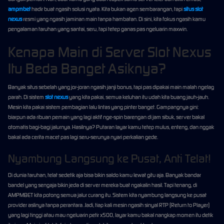
ampmbet
hadir buat ngasih solusi nyata. Kita bukan agen sembarangan, tapi
situs slot
nexus
resmi yang ngasih jaminan main tanpa hambatan. Di sini, kita fokus ngasih kamu
pengalaman taruhan yang santai, seru, tapi tetep ganas pas ngeluarin maxwin.
Kenapa Main di Server Slot Nexus
Itu Beda Banget Asiknya?
Banyak situs sebelah yang jor-joran ngasih janji bonus, tapi pas dipakai main malah ngelag
parah. Di sistem
slot nexus
yang kita pakai, semua keluhan itu udah kita buang jauh-jauh.
Mesin kita pakai sistem pembagian lalu lintas yang pinter banget. Gampangnya gini:
biarpun ada ribuan pemain yang lagi aktif nge-spin barengan di jam sibuk, server bakal
otomatis bagi-bagi jalurnya. Hasilnya? Putaran layar kamu tetep mulus, enteng, dan nggak
bakal ada cerita macet pas lagi seru-serunya nyari perkalian gede.
Nyambung Langsung ke Pusat, Anti Telat!
Di dunia taruhan, telat sedetik aja bisa bikin saldo kamu lewat gitu aja. Banyak bandar
bandel yang sengaja bikin jeda di server mereka buat ngakalin hasil. Tapi tenang, di
AMPMBET kita potong semua jalur curang itu. Sistem kita nyambung langsung ke pusat
provider aslinya tanpa perantara. Jadi, tiap kali mesin ngasih sinyal RTP (Return to Player)
yang lagi tinggi atau mau ngeluarin petir x500, layar kamu bakal nangkap momen itu detik